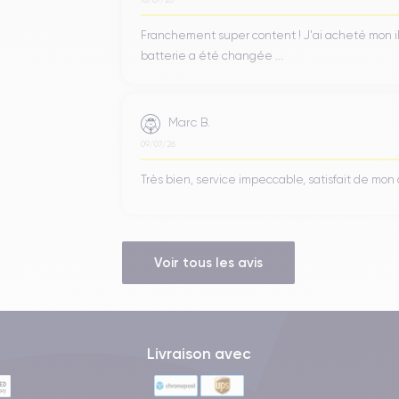
Franchement super content ! J'ai acheté mon iPho
batterie a été changée ...
, développé spécifiquement pour l'appareil. Ce processeur est suff
rmances élevées et une gestion optimale de la batterie.
Marc B.
ne unité centrale à
six cœurs
, qui offre des performances rapides et
09/07/26
ntègre un
GPU à trois cœurs
, qui offre des graphismes de haute quali
issance graphique.
Très bien, service impeccable, satisfait de mo
 base de
64 ou 256 Go
, selon le modèle choisi. Cette mémoire inte
s utilisateurs peuvent également utiliser iCloud pour stocker leurs do
Voir tous les avis
Ah
, ce qui offre une autonomie suffisante pour une utilisation quotidie
ère avant d'avoir besoin de le recharger.
Livraison avec
haut-parleurs stéréo. L'iPhone 8 est équipé d'un haut-parleur situé s