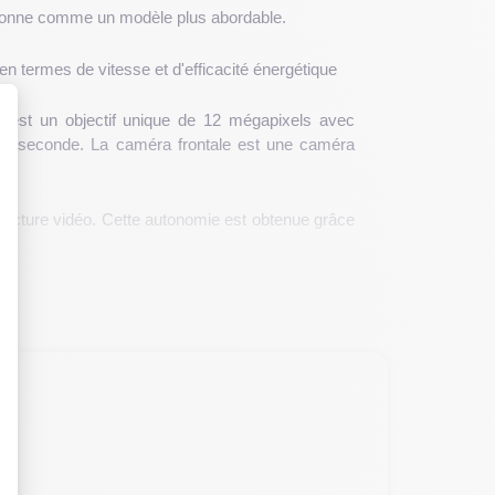
sitionne comme un modèle plus abordable.
 en termes de vitesse et d'efficacité énergétique
e
est un objectif unique de 12 mégapixels avec
s par seconde. La caméra frontale est une caméra
 : Personnalisez vos Options
 lecture vidéo. Cette autonomie est obtenue grâce
élioré et une bonne autonomie. Bien qu'il ait été
rdable par rapport aux modèles plus récents.
one 8.