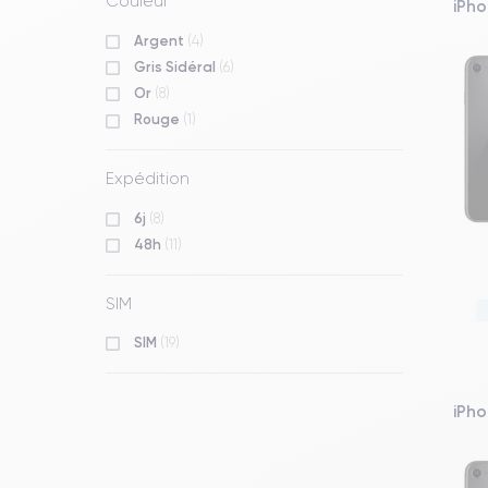
Couleur
iPho
Argent
(4)
Gris Sidéral
(6)
Or
(8)
Rouge
(1)
Expédition
6j
(8)
48h
(11)
SIM
SIM
(19)
iPho