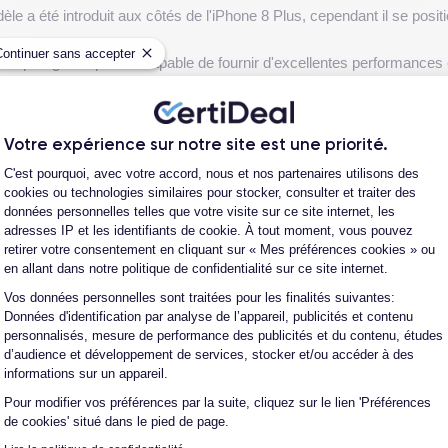
èle a été introduit aux côtés de l'iPhone 8 Plus, cependant il se po
Continuer sans accepter
 ce qui signifie qu'il est capable de fournir d'excellentes performances
rapport au modèle précédent, l'iPhone 7. L'
appareil photo arrièr
 f/1.8 et prise en charge de l'enregistrement vidéo 4K à 60 image
Votre expérience sur notre site est une priorité.
Plateforme de Gestion du Consentement
C'est pourquoi, avec votre accord, nous et nos partenaires utilisons des
cookies ou technologies similaires pour stocker, consulter et traiter des
enir jusqu'à 12 heures de navigation en ligne et jusqu'à 13 heures de
données personnelles telles que votre visite sur ce site internet, les
 et d'une
batterie lithium-ion de 1821 mAh
.
adresses IP et les identifiants de cookie. À tout moment, vous pouvez
Voir plus
retirer votre consentement en cliquant sur « Mes préférences cookies » ou
me qui offre des performances exceptionnelles, un appareil photo am
en allant dans notre politique de confidentialité sur ce site internet.
ent appareil en raison de ses solides performances et de son prix abo
Vos données personnelles sont traitées pour les finalités suivantes:
Axeptio consent
Données d'identification par analyse de l’appareil, publicités et contenu
caractéristiques de ce smartphone consulté la
fiche technique de l'iPh
personnalisés, mesure de performance des publicités et du contenu, études
d’audience et développement de services, stocker et/ou accéder à des
informations sur un appareil.
Pour modifier vos préférences par la suite, cliquez sur le lien 'Préférences
Phone 8
hone 8 d'occasion et un iPhone 8 reconditionné ?
de cookies' situé dans le pied de page.
ne 8 reconditionné ?