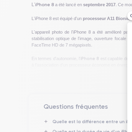
iPhone 8
L'
a été lancé en
septembre 2017
. Ce mod
L'iPhone 8 est équipé d'un
processeur A11 Bionic
,
L'appareil photo de l'iPhone 8 a été amélioré par 
stabilisation optique de l'image, ouverture focale
FaceTime HD de 7 mégapixels.
iPhone 8
En termes d'autonomie, l'
est capable de t
à l'association d'un processeur économe en énergie
iPhone 8
L'
est donc un appareil mobile haut de gam
lancé en 2017, il reste encore aujourd’hui un excell
Si vous souhaitez découvrir plus de détails sur les 
Questions fréquentes
Caractéristiques physiques de l'i
Quelle est la différence entre un iP
Quelle est la durée de vie d'un iPho