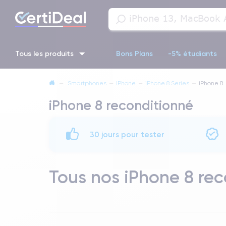
Tous les produits
Bons Plans
-5% étudiants
—
Smartphones
—
iPhone
—
iPhone 8 Series
—
iPhone 8
iPhone 16
iPhone 14 Pro
iPhone 13 Pro
iPhone 13 Pr
iPhone 8 reconditionné
iPhone 11 Pro
iPhone 14 pro
30 jours pour tester
Tous nos iPhone 8 rec