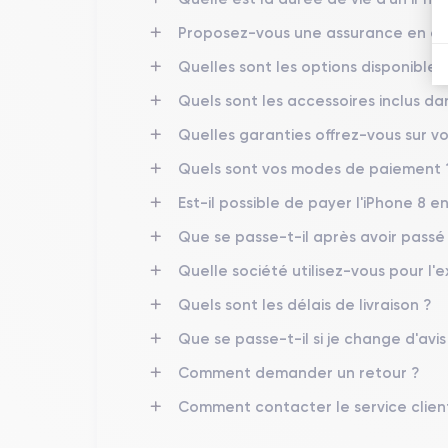
Passons maintenant aux caractéristiques physiques 
Proposez-vous une assurance en cas
Quelles sont les options disponibles 
Prise en main de l’iPhone 8
Quels sont les accessoires inclus d
L'iPhone 8 a des dimensions de
138.4 x 67.3 x 7.3
En outre, sa finition en verre et en aluminium le 
Quelles garanties offrez-vous sur vo
physique, conçu de manière ergonomique pour être fac
Quels sont vos modes de paiement 
L'écran de l'iPhone 8 est un
écran Retina HD de 4
Est-il possible de payer l'iPhone 8 en
l'écran est assez net et offre une bonne expérience 
Que se passe-t-il après avoir pass
Quelle société utilisez-vous pour l'e
Design de l'iPhone 8
Quels sont les délais de livraison ?
L'iPhone 8 présente une esthétique épurée et élég
trois couleurs :
or, argent et gris sidéral
.
Que se passe-t-il si je change d'avi
Comment demander un retour ?
Le design de l'iPhone 8 se caractérise par une forme 
lumineux et réfléchissant, faisant de l'appareil un obj
Comment contacter le service clien