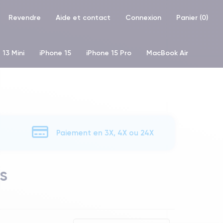
Revendre
Aide et contact
Connexion
Panier (
0
)
 13 Mini
iPhone 15
iPhone 15 Pro
MacBook Air
hone XR
iPhone SE 2 (2020)
iPhone X
iPhone XS
Paiement en 3X, 4X ou 24X
s