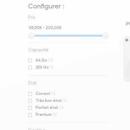
Configurer :
Prix
i
58,00€ - 200,00€
Capacité
64 Go
(13)
256 Go
(6)
État
Correct
(5)
Très bon état
(4)
Parfait état
(5)
Premium
(5)