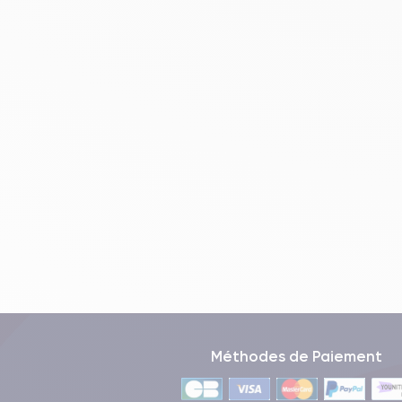
Performances de l'iPhone 8
L'iPhone 8 est équipé d'un
processeur A11 Bionic
utilisateurs les plus exigeants, en offrant des perfo
Le processeur A11 Bionic de l'iPhone 8 comprend u
exigeantes telles que les jeux. De plus, l'iPhone 8 i
de jeux ou d'applications nécessitant une grande pu
L'iPhone 8 est livré avec une mémoire interne de
grande quantité de photos, de vidéos et d'apps, et le
La batterie de l'iPhone 8 a une capacité de
1821 m
à utiliser l'iPhone 8 pendant environ une journée enti
iPhone 8 Audio
Méthodes de Paiement
L'iPhone 8 offre un son de haute qualité grâce à ses 