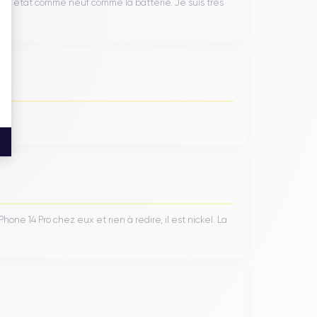
’un état comme neuf comme la batterie. Je suis très
ne 14 Pro chez eux et rien à redire, il est nickel. La