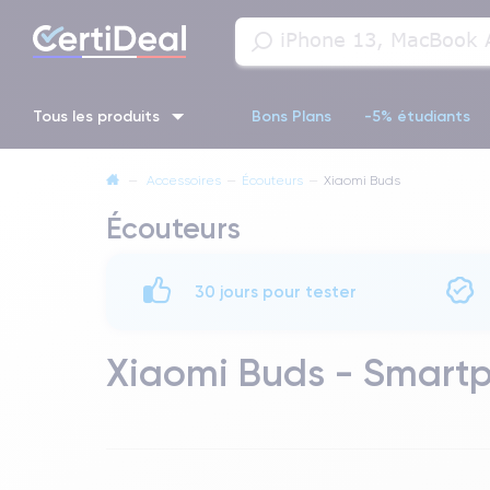
Tous les produits
Bons Plans
-5% étudiants
—
Accessoires
—
Écouteurs
—
Xiaomi Buds
iPhone 16
iPhone 14 Pro
iPhone 13 Pro
iPhone 13 Pr
Écouteurs
iPhone 11 Pro
iPhone 14 pro
30 jours pour tester
Xiaomi Buds - Smart