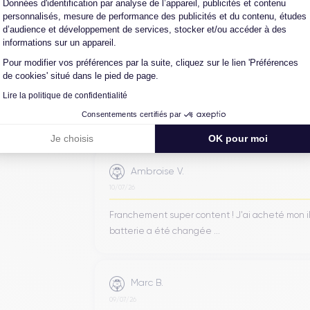
Merci beaucoup à l’équipe, iPhone 15 pro max d
Données d'identification par analyse de l’appareil, publicités et contenu
personnalisés, mesure de performance des publicités et du contenu, études
content de mon achat et ...
d’audience et développement de services, stocker et/ou accéder à des
informations sur un appareil.
Pour modifier vos préférences par la suite, cliquez sur le lien 'Préférences
Henri D.
de cookies' situé dans le pied de page.
12/07/26
Lire la politique de confidentialité
Bonne expérience
Consentements certifiés par
Je choisis
OK pour moi
Ambroise V.
10/07/26
Franchement super content ! J'ai acheté mon iPho
batterie a été changée ...
Marc B.
09/07/26