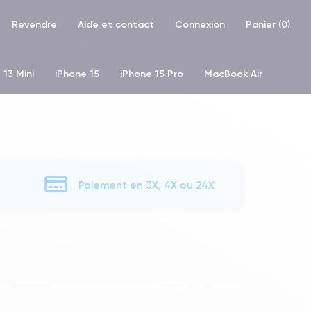
Revendre
Aide et contact
Connexion
Panier (
0
)
 13 Mini
iPhone 15
iPhone 15 Pro
MacBook Air
hone XR
iPhone SE 2 (2020)
iPhone X
iPhone XS
Paiement en 3X, 4X ou 24X