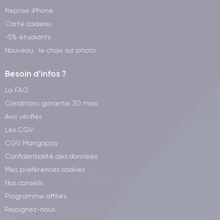
CertiDeal ?
Reprise iPhone
Carte cadeau
Économie
: prix jusqu’à 40 % inférieurs au neuf, avec des
remises pouvant atteindre 70 % sur certaines configurations.
-5% étudiants
Nouveau : le choix sur photo
Impact environnemental réduit
: prolonger la vie d’un
appareil contribue à réduire les déchets électroniques et
Besoin d'infos ?
soutient l’économie circulaire.
La FAQ
Garantie 24 mois
21 jours de rétractation
et
pour tester
Conditions garantie 30 mois
le produit en toute sérénité.
Avis vérifiés
Les CGV
Chaque Galaxy S21 Plus reconditionné est testé sur plus de
CGU Mangopay
30 points de contrôle, garantissant un fonctionnement parfait.
Confidentialité des données
Mes préférences cookies
Nos conseils
Programme affiliés
Rejoignez-nous