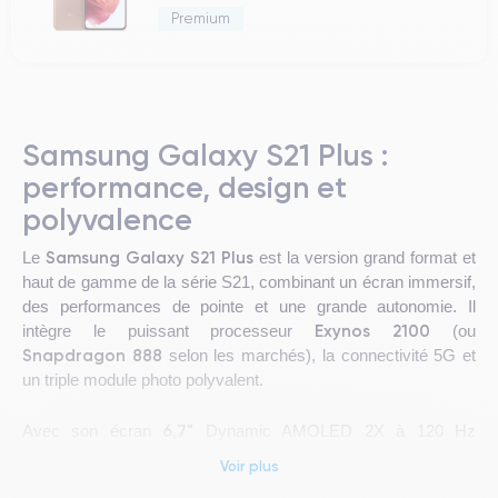
Premium
Samsung Galaxy S21 Plus :
performance, design et
polyvalence
Samsung Galaxy S21 Plus
Le
est la version grand format et
haut de gamme de la série S21, combinant un écran immersif,
des performances de pointe et une grande autonomie. Il
Exynos 2100
intègre le puissant processeur
(ou
Snapdragon 888
selon les marchés), la connectivité 5G et
un triple module photo polyvalent.
6,7"
Avec son écran
Dynamic AMOLED 2X à 120 Hz
4 800 mAh
adaptatif, sa batterie généreuse de
et ses
Voir plus
fonctions premium (capteur d’empreintes ultrasonique,