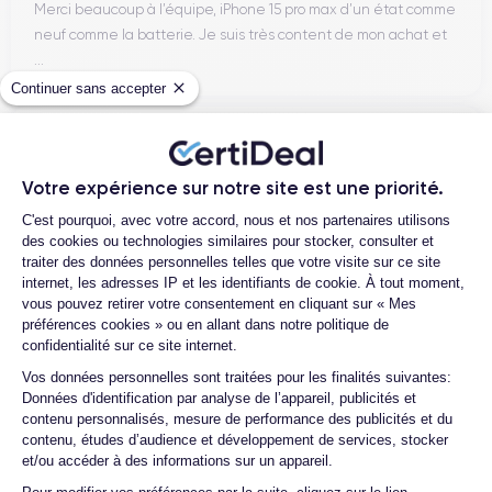
Merci beaucoup à l’équipe, iPhone 15 pro max d’un état comme
Disponible dans plusieurs coloris élégants (Phantom Black,
neuf comme la batterie. Je suis très content de mon achat et
Phantom Silver, Phantom Violet…), le Galaxy S21 Plus
...
IP68
bénéficie d’une certification
contre l’eau et la poussière.
Continuer sans accepter
Les matériaux premium assurent durabilité et confort
d’utilisation.
Henri D.
12/07/26
Connectivité
Votre expérience sur notre site est une priorité.
Plateforme de Gestion du Consentemen
Bonne expérience
C'est pourquoi, avec votre accord, nous et nos partenaires utilisons
5G
Wi-Fi 6
Bluetooth 5.0
NFC
Compatible
,
,
et
, le Galaxy
des cookies ou technologies similaires pour stocker, consulter et
S21 Plus est prêt pour une connectivité rapide et stable. Il
traiter des données personnelles telles que votre visite sur ce site
Samsung Pay
prend également en charge le
pour les
internet, les adresses IP et les identifiants de cookie. À tout moment,
paiements sans contact.
vous pouvez retirer votre consentement en cliquant sur « Mes
Ambroise V.
préférences cookies » ou en allant dans notre politique de
10/07/26
confidentialité sur ce site internet.
Axeptio consent
Performances et fonctionnalités
Vos données personnelles sont traitées pour les finalités suivantes:
Franchement super content ! J'ai acheté mon iPhone 14 Pro
Données d'identification par analyse de l’appareil, publicités et
chez eux et rien à redire, il est nickel. La batterie a été
contenu personnalisés, mesure de performance des publicités et du
Puissance
changée ...
contenu, études d’audience et développement de services, stocker
et/ou accéder à des informations sur un appareil.
Exynos 2100
8
Propulsé par l’
(gravé en 5 nm) et épaulé par