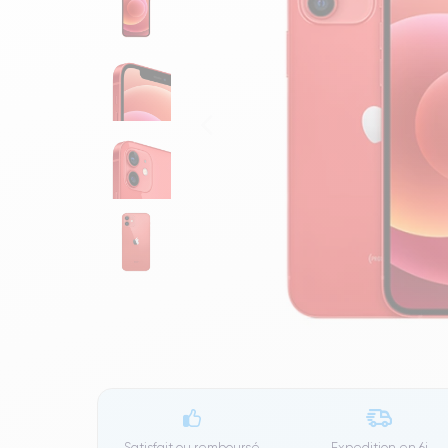
Satisfait ou remboursé
Expedition en
6j