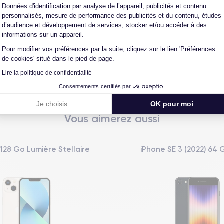
Données d'identification par analyse de l’appareil, publicités et contenu
personnalisés, mesure de performance des publicités et du contenu, études
d’audience et développement de services, stocker et/ou accéder à des
informations sur un appareil.
L'expert du reconditionné
Un SAV proche et en Fran
0 ans, nous reconditionnons nous-
Nos équipes sont en contact dir
Pour modifier vos préférences par la suite, cliquez sur le lien 'Préférences
us nos produits pour un maximum
notre atelier pour une résolution 
de cookies' situé dans le pied de page.
de qualité.
cas de pépin.
Lire la politique de confidentialité
Consentements certifiés par
Je choisis
OK pour moi
Vous aimerez aussi
 128 Go Lumière Stellaire
iPhone SE 3 (2022) 64 