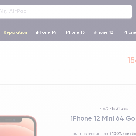
Réparation
iPhone 14
iPhone 13
iPhone 12
iPhone
o Max
iPhone 14 Pro Max
iPhone 11
iPhone 12 Pro
iP
18
1431 avis
4.6/5
-
iPhone 12 Mini 64 G
100% foncti
Tous nos produits sont