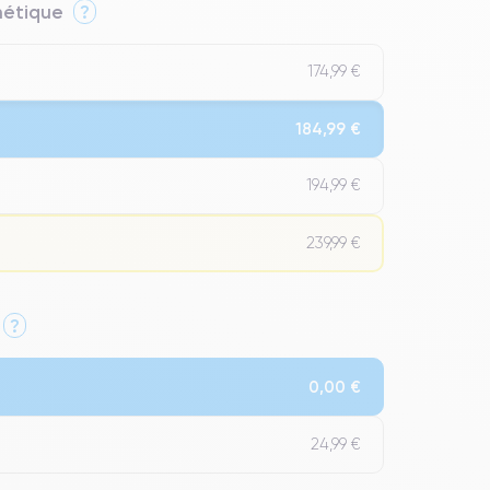
thétique
?
174,99 €
184,99 €
194,99 €
239,99 €
?
Qualité Impeccable.
0,00 €
t un grade Premium.
24,99 €