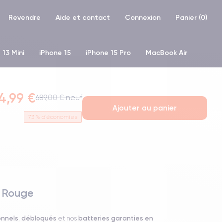
Revendre
Aide et contact
Connexion
Panier (
0
)
 13 Mini
iPhone 15
iPhone 15 Pro
MacBook Air
hone XR
iPhone SE 2 (2020)
iPhone X
iPhone XS
4,99 €
689,00 € neuf
Ajouter au panier
73
% d'économies
o Rouge
onnels
débloqués
batteries garanties en
,
et nos