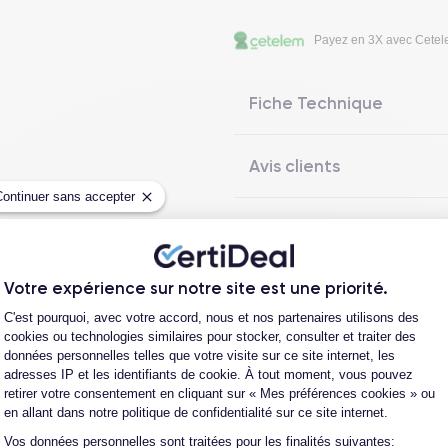
Payez en 3X avec Cete
Fiche Technique
Avis clients
Continuer sans accepter
Questions fréquentes
Votre expérience sur notre site est une priorité.
Plateforme de Gestion du Consentement
C'est pourquoi, avec votre accord, nous et nos partenaires utilisons des
Les garanties CertiDeal
cookies ou technologies similaires pour stocker, consulter et traiter des
données personnelles telles que votre visite sur ce site internet, les
adresses IP et les identifiants de cookie. À tout moment, vous pouvez
retirer votre consentement en cliquant sur « Mes préférences cookies » ou
en allant dans notre politique de confidentialité sur ce site internet.
reconditionné. En achetant ici, vous bénéficiez de garanties e
Vos données personnelles sont traitées pour les finalités suivantes:
Axeptio consent