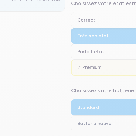
Choisissez votre état es
Correct
Très bon état
Parfait état
⭐ Premium
⭐ Premium
Choisissez votre batterie
● Écran : Pièce d'origine Apple. 
● Batterie : usage intensif.
Standard
● Seuls 5% de nos téléphones on
Batterie neuve