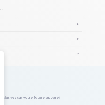
lem
 : Personnalisez vos Options
xclusives sur votre future appareil.