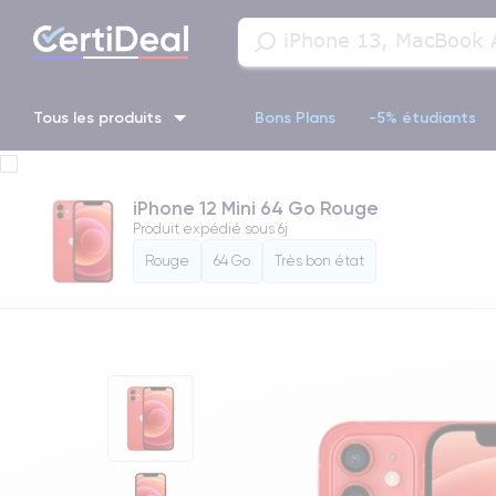
Tous les produits
Bons Plans
-5% étudiants
iPhone 16
iPhone 14 Pro
iPhone 13 Pro
iPhone 13 Pr
iPhone 12 Mini 64 Go Rouge
Produit expédié sous
6j
iPhone 11 Pro
iPhone 14 pro
Rouge
64 Go
Très bon état