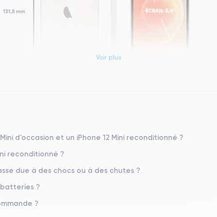
Voir plus
Dimensions et poids iPhone 12 Mini
Système exploit.
Mini d'occasion et un iPhone 12 Mini reconditionné ?
iOS (iOS 26)
ini reconditionné ?
Poids
sse due à des chocs ou à des chutes ?
133 g
 batteries ?
Résolution écran
 commande ?
2340 x 1080 pixels