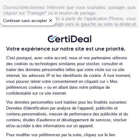
Ouvrez/sélectionnez l’élément que vous souhaitez partager, puis
cliquez sur “Partager” ou le bouton de partage.
Si vous partagez une photo à partir de l’application Photos, vous
Continuer sans accepter
pouvez effectuer un balayage vers la gauche ou vers la droite et
sélectionner plusieurs photos.
Ensuite, cliquez sur l’icône bleue AirDrop qui se situe dans les
options de partage.
Choisissez l’utilisateur AirDrop avec qui vous souhaitez partager
Votre expérience sur notre site est une priorité.
du contenu.
Plateforme de Gestion du Consentemen
C'est pourquoi, avec votre accord, nous et nos partenaires utilisons
Si la personne avec laquelle vous partagez du contenu se trouve
des cookies ou technologies similaires pour stocker, consulter et
dans vos contacts, son nom apparaîtra avec une image tandis
traiter des données personnelles telles que votre visite sur ce site
que si elle ne fait pas partie de vos contacts, vous verrez
internet, les adresses IP et les identifiants de cookie. À tout moment,
simplement son nom sans image.
vous pouvez retirer votre consentement en cliquant sur « Mes
préférences cookies » ou en allant dans notre politique de
Si une pastille numérotée rouge apparaît sur le bouton AirDrop,
confidentialité sur ce site internet.
vous pouvez partager du contenu avec plusieurs appareils se
Axeptio consent
Vos données personnelles sont traitées pour les finalités suivantes:
trouvant à proximité.
Données d'identification par analyse de l’appareil, publicités et
Vous pouvez également envoyer du contenu via AirDrop entre
contenu personnalisés, mesure de performance des publicités et du
contenu, études d’audience et développement de services, stocker
vos propres appareils Apple par la même procédure.
et/ou accéder à des informations sur un appareil.
Pour modifier vos préférences par la suite, cliquez sur le lien