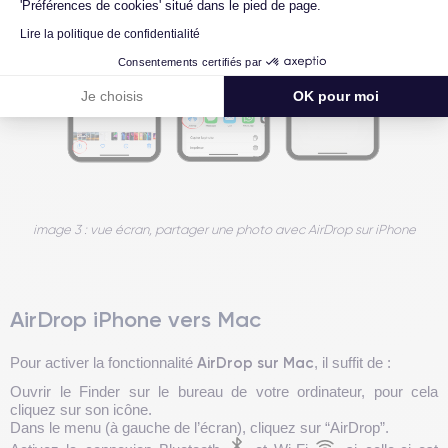
'Préférences de cookies' situé dans le pied de page.
Lire la politique de confidentialité
Consentements certifiés par
Je choisis
OK pour moi
image 3 : vue écran, partager une photo avec AirDrop sur iPhone
AirDrop iPhone vers Mac
AirDrop sur Mac
Pour activer la fonctionnalité
, il suffit de :
Ouvrir le Finder sur le bureau de votre ordinateur, pour cela
cliquez sur son icône.
Dans le menu (à gauche de l’écran), cliquez sur “AirDrop”.