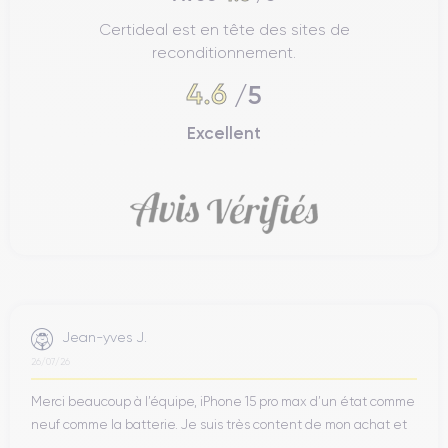
verre Ceramic Shield, conçu pour offrir une meilleure
résistance aux rayures et aux chocs.
Certideal est en tête des sites de
reconditionnement.
4.6
/5
Finitions de l'iPhone 12
La finition de l'iPhone 12 a été conçue pour offrir une
Excellent
apparence élégante et sophistiquée. Le dos en
verre Gorilla
Glass
est simple et épuré, avec une finition mate qui offre une
bonne adhérence et une bonne résistance aux rayures. Le
design minimaliste
du dos de l'appareil ne comporte aucun
logo ou marquage, ce qui le rend élégant et discret.
Le
cadre en aluminium
anodisé est conçu pour être solide et
durable, offrant une bonne protection à l'appareil. Le cadre a
une finition mate, ce qui le rend facile à nettoyer et résistant
Jean-yves J.
aux rayures.
26/07/26
Merci beaucoup à l’équipe, iPhone 15 pro max d’un état comme
Connexion de l'iPhone 12
neuf comme la batterie. Je suis très content de mon achat et
L'iPhone 12 prend en charge la technologie
5G
, qui offre des
...