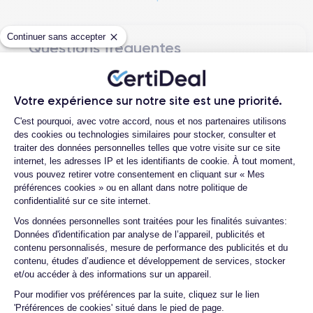
telles que l'iPhone 12 Pro, l'iPhone 12 Pro Max et l'iPhone 12
Mini.
Continuer sans accepter
Questions fréquentes
L'appareil est équipé d'un processeur
A14 Bionic
, une
caméra arrière de 12MP
avec mode nuit et enregistrement
Quelle est la durée de vie d'un iPhone
vidéo 4K, et d'une
caméra frontale de 12MP
avec mode
12 reconditionné ?
Votre expérience sur notre site est une priorité.
portrait. La batterie offre jusqu'à 17 heures d'autonomie en
Plateforme de Gestion du Consentemen
conversation et jusqu'à 95 heures en mode lecture audio. En
Quelles sont les options disponibles sur
C'est pourquoi, avec votre accord, nous et nos partenaires utilisons
les batteries ?
outre, l'iPhone 12 prend en charge la technologie
5G
pour une
des cookies ou technologies similaires pour stocker, consulter et
traiter des données personnelles telles que votre visite sur ce site
connexion internet plus rapide et plus stable.
Quelle est la différence entre un
internet, les adresses IP et les identifiants de cookie. À tout moment,
iPhone 12 d'occasion et un iPhone 12
vous pouvez retirer votre consentement en cliquant sur « Mes
reconditionné ?
L'appareil peut être mis à jour avec la
dernière version d'iOS
,
préférences cookies » ou en allant dans notre politique de
qui offre de nouvelles fonctionnalités telles que les widgets
confidentialité sur ce site internet.
Proposez-vous une assurance en cas
personnalisables sur l'écran d'accueil, l'App Library et le mode
de casse due à des chocs ou à des
Axeptio consent
Vos données personnelles sont traitées pour les finalités suivantes:
iPhone 12
App Clips. L'
est également certifié
IP68
, ce qui
chutes ?
Données d'identification par analyse de l’appareil, publicités et
signifie qu'il est résistant à l'eau pendant 30 minutes.
contenu personnalisés, mesure de performance des publicités et du
Quels sont les accessoires inclus dans
contenu, études d’audience et développement de services, stocker
la commande ?
et/ou accéder à des informations sur un appareil.
Si vous souhaitez découvrir tous les détails des
Quelles garanties offrez-vous sur vos
caractéristiques de ce smartphone, consulté la
fiche technique
Pour modifier vos préférences par la suite, cliquez sur le lien
produits ?
de l'iPhone 12.
'Préférences de cookies' situé dans le pied de page.