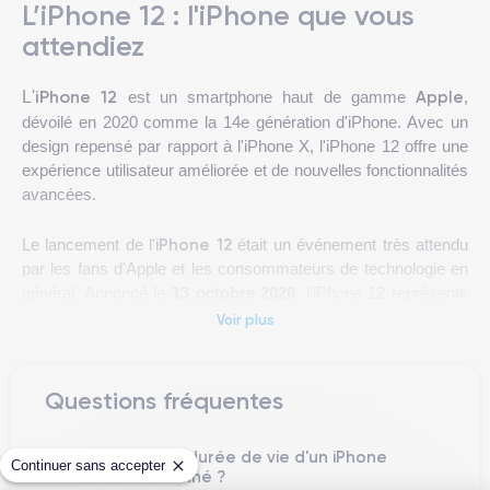
L’iPhone 12 : l'iPhone que vous
attendiez
iPhone 12
Apple
L'
est un smartphone haut de gamme
,
dévoilé en 2020 comme la 14e génération d'iPhone. Avec un
design repensé par rapport à l'iPhone X, l'iPhone 12 offre une
expérience utilisateur améliorée et de nouvelles fonctionnalités
avancées.
iPhone 12
Le lancement de l'
était un événement très attendu
par les fans d'Apple et les consommateurs de technologie en
général. Annoncé le
13 octobre 2020
, l'iPhone 12 représente
la 14e génération d'iPhone et comprend plusieurs variantes
Voir plus
telles que l'iPhone 12 Pro, l'iPhone 12 Pro Max et l'iPhone 12
Mini.
Questions fréquentes
L'appareil est équipé d'un processeur
A14 Bionic
, une
caméra arrière de 12MP
avec mode nuit et enregistrement
Quelle est la durée de vie d'un iPhone
vidéo 4K, et d'une
caméra frontale de 12MP
avec mode
Continuer sans accepter
12 reconditionné ?
portrait. La batterie offre jusqu'à 17 heures d'autonomie en