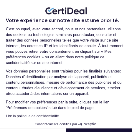
conversation et jusqu'à 95 heures en mode lecture audio. En
Quelles sont les options disponibles sur
les batteries ?
outre, l'iPhone 12 prend en charge la technologie
5G
pour une
connexion internet plus rapide et plus stable.
Votre expérience sur notre site est une priorité.
Quelle est la différence entre un
Plateforme de Gestion du Consentemen
iPhone 12 d'occasion et un iPhone 12
C'est pourquoi, avec votre accord, nous et nos partenaires utilisons
reconditionné ?
L'appareil peut être mis à jour avec la
dernière version d'iOS
,
des cookies ou technologies similaires pour stocker, consulter et
qui offre de nouvelles fonctionnalités telles que les widgets
traiter des données personnelles telles que votre visite sur ce site
Proposez-vous une assurance en cas
personnalisables sur l'écran d'accueil, l'App Library et le mode
internet, les adresses IP et les identifiants de cookie. À tout moment,
de casse due à des chocs ou à des
iPhone 12
vous pouvez retirer votre consentement en cliquant sur « Mes
App Clips. L'
est également certifié
IP68
, ce qui
chutes ?
préférences cookies » ou en allant dans notre politique de
signifie qu'il est résistant à l'eau pendant 30 minutes.
Quels sont les accessoires inclus dans
confidentialité sur ce site internet.
la commande ?
Axeptio consent
Vos données personnelles sont traitées pour les finalités suivantes:
Si vous souhaitez découvrir tous les détails des
Données d'identification par analyse de l’appareil, publicités et
Quelles garanties offrez-vous sur vos
caractéristiques de ce smartphone, consulté la
fiche technique
contenu personnalisés, mesure de performance des publicités et du
produits ?
de l'iPhone 12.
contenu, études d’audience et développement de services, stocker
Quels sont vos modes de paiement ?
et/ou accéder à des informations sur un appareil.
Pour modifier vos préférences par la suite, cliquez sur le lien
Est-il possible de payer l'iPhone 12 en
Caractéristiques physiques de l'iPhone
'Préférences de cookies' situé dans le pied de page.
plusieurs fois ?
12
Lire la politique de confidentialité
Que se passe-t-il après avoir passé la
commande ?
Consentements certifiés par
iPhone 12
Dans l'ensemble, l'
est un excellent appareil haut de