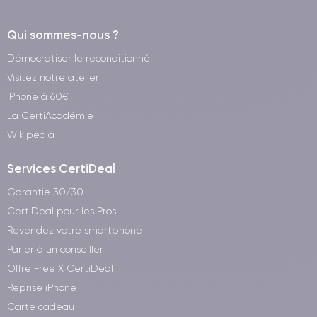
Qui sommes-nous ?
Découvrez nos Galaxy S24
reconditionnés
Démocratiser le reconditionné
Visitez notre atelier
Parcourez la sélection de
Galaxy S24 reconditionnés
ou
iPhone à 60€
explorez l’ensemble du catalogue de
smartphones Samsung
La CertiAcadémie
reconditionnés
.
Wikipedia
Services CertiDeal
Garantie 30/30
CertiDeal pour les Pros
Revendez votre smartphone
Parler à un conseiller
Offre Free X CertiDeal
Reprise iPhone
Carte cadeau