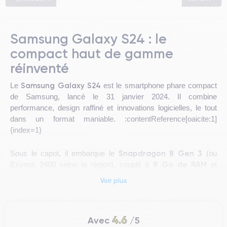
Samsung Galaxy S24 : le
compact haut de gamme
réinventé
Samsung Galaxy S24
Le
est le smartphone phare compact
de Samsung, lancé le 31 janvier 2024. Il combine
performance, design raffiné et innovations logicielles, le tout
dans un format maniable. :contentReference[oaicite:1]
{index=1}
Snapdragon 8 Gen 3
Sous le capot, il embarque le
(ou
8 Go de RAM
Exynos 2400 selon la région), couplé à
et
512 Go de stockage UFS 4.0
jusqu’à
.
Voir plus
:contentReference[oaicite:2]{index=2}
Dynamic AMOLED 2X
Son écran
de 6,2 pouces offre une
4.6
Avec
/5
résolution FHD+ (2340 x 1080 px) et un taux de