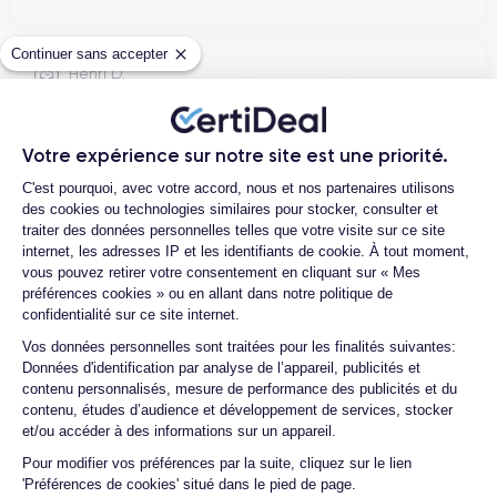
d'enregistrer des vidéos en 8K à 24/30 fps, 4K à 30/60 fps,
1080p à 30/60/240 fps, et 1080p à 960 fps avec HDR10+.
Continuer sans accepter
:contentReference[oaicite:5]{index=5}
Henri D.
12/07/26
Autonomie & Recharge
Bonne expérience
Votre expérience sur notre site est une priorité.
Plateforme de Gestion du Consentemen
C'est pourquoi, avec votre accord, nous et nos partenaires utilisons
Le Galaxy S24 est alimenté par une batterie de 4 000 mAh,
des cookies ou technologies similaires pour stocker, consulter et
offrant une autonomie d'environ 35 heures en conversation et
traiter des données personnelles telles que votre visite sur ce site
jusqu'à 3,4 jours en veille. Il prend en charge la recharge
Ambroise V.
internet, les adresses IP et les identifiants de cookie. À tout moment,
rapide de 25 W, la recharge sans fil et la recharge sans fil
vous pouvez retirer votre consentement en cliquant sur « Mes
10/07/26
inversée. :contentReference[oaicite:6]{index=6}
préférences cookies » ou en allant dans notre politique de
confidentialité sur ce site internet.
Franchement super content ! J'ai acheté mon iPhone 14 Pro
Axeptio consent
chez eux et rien à redire, il est nickel. La batterie a été
Vos données personnelles sont traitées pour les finalités suivantes:
Données d'identification par analyse de l’appareil, publicités et
Connectivité & Logiciel
changée ...
contenu personnalisés, mesure de performance des publicités et du
contenu, études d’audience et développement de services, stocker
Le Galaxy S24 offre une connectivité 5G SA/NSA/Sub6, Wi-Fi
et/ou accéder à des informations sur un appareil.
6E et Bluetooth 5.3. Il fonctionne sous Android 15 avec
Marc B.
Pour modifier vos préférences par la suite, cliquez sur le lien
l'interface One UI 7, offrant des fonctionnalités d'IA avancées
09/07/26
'Préférences de cookies' situé dans le pied de page.
telles que la traduction en temps réel des appels, la