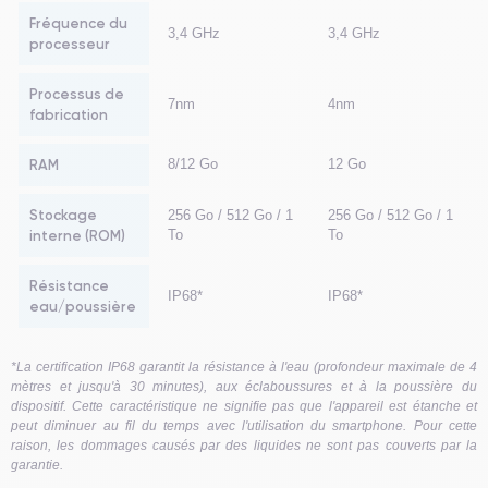
Fréquence du
3,4 GHz
3,4 GHz
processeur
Processus de
7nm
4nm
fabrication
RAM
8/12 Go
12 Go
Stockage
256 Go / 512 Go / 1
256 Go / 512 Go / 1
interne (ROM)
To
To
Résistance
IP68*
IP68*
eau/poussière
*La certification IP68 garantit la résistance à l'eau (profondeur maximale de 4
mètres et jusqu'à 30 minutes), aux éclaboussures et à la poussière du
dispositif. Cette caractéristique ne signifie pas que l'appareil est étanche et
peut diminuer au fil du temps avec l'utilisation du smartphone. Pour cette
raison, les dommages causés par des liquides ne sont pas couverts par la
garantie.