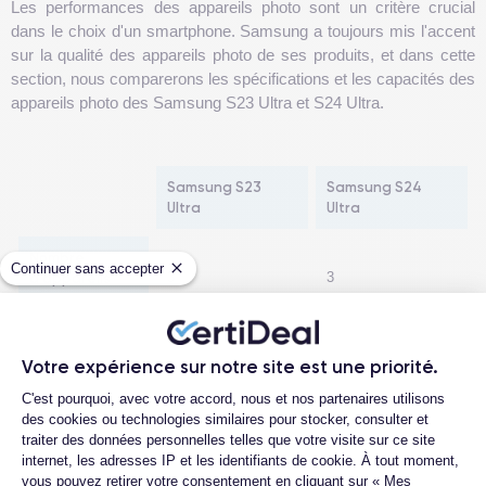
Les performances des appareils photo sont un critère crucial
dans le choix d'un smartphone. Samsung a toujours mis l'accent
sur la qualité des appareils photo de ses produits, et dans cette
section, nous comparerons les spécifications et les capacités des
appareils photo des Samsung S23 Ultra et S24 Ultra.
Samsung S23
Samsung S24
Ultra
Ultra
Nombre
Continuer sans accepter
d'appareils
3
3
photo
Appareil photo
200 MP, f/1.7, OIS
200 MP, f/1.7, OIS
Votre expérience sur notre site est une priorité.
principal
Plateforme de Gestion du Consentemen
C'est pourquoi, avec votre accord, nous et nos partenaires utilisons
Téléobjectif 1
10 MP, f/2.4
10 MP, f/2.4
des cookies ou technologies similaires pour stocker, consulter et
traiter des données personnelles telles que votre visite sur ce site
internet, les adresses IP et les identifiants de cookie. À tout moment,
Téléobjectif 2
10 MP, f/4.9
50 MP, f/2.4
vous pouvez retirer votre consentement en cliquant sur « Mes