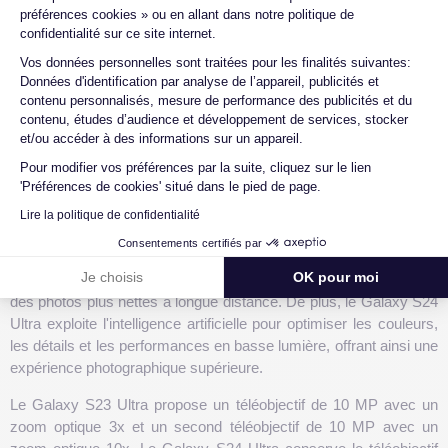
préférences cookies » ou en allant dans notre politique de
Zoom optique
10x
5x
confidentialité sur ce site internet.
Axeptio consent
Vos données personnelles sont traitées pour les finalités suivantes:
Appareil photo
Données d'identification par analyse de l’appareil, publicités et
12 MP, f/2.2
12 MP, f/2.2
frontal
contenu personnalisés, mesure de performance des publicités et du
contenu, études d’audience et développement de services, stocker
et/ou accéder à des informations sur un appareil.
Le Samsung Galaxy S23 Ultra et Galaxy S24 Ultra sont équipés
Pour modifier vos préférences par la suite, cliquez sur le lien
d'un appareil photo principal de 200 MP (f/1.7) et d'un ultra grand-
'Préférences de cookies' situé dans le pied de page.
angle de 12 MP (f/2.2). Les deux modèles disposent également
d'un téléobjectif de 10 MP (f/2.4), mais le Galaxy S24 Ultra se
Lire la politique de confidentialité
distingue par l'introduction d'un deuxième téléobjectif de 10 MP
Consentements certifiés par
(f/4.9) avec un zoom optique 10x. Cette fonctionnalité améliore
Je choisis
OK pour moi
les capacités de zoom et la stabilisation d'image, garantissant
des photos plus nettes à longue distance. De plus, le Galaxy S24
Ultra exploite l'intelligence artificielle pour optimiser les couleurs,
les détails et les performances en basse lumière, offrant ainsi une
expérience photographique supérieure.
Le Galaxy S23 Ultra propose un téléobjectif de 10 MP avec un
zoom optique 3x et un second téléobjectif de 10 MP avec un