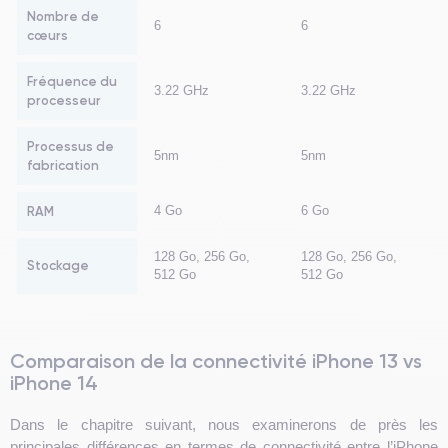
Nombre de
6
6
cœurs
Fréquence du
3.22 GHz
3.22 GHz
processeur
Processus de
5nm
5nm
fabrication
RAM
4 Go
6 Go
128 Go, 256 Go,
128 Go, 256 Go,
Stockage
512 Go
512 Go
Comparaison de la connectivité iPhone 13 vs
iPhone 14
Dans le chapitre suivant, nous examinerons de près les
principales différences en termes de connectivité entre l’iPhone