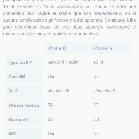
13 et l’iPhone 14. Nous découvrirons si l’iPhone 14 offre une
connexion plus rapide et stable que son prédécesseur, ou si
aucune amélioration significative n’a été apportée. Continuez à lire
pour déterminer lequel de ces deux appareils correspond le
mieux à vos besoins en matière de connectivité.
iPhone 13
iPhone 14
Type de SIM
nanoSIM + eSIM
eSIM
Dual SIM
Oui
Oui
Wi-Fi
a/b/g/n/ac/6
a/b/g/n/ac/6
Vitesse réseau
5G
5G
Bluetooth
5.0
5.3
NFC
Oui
Oui