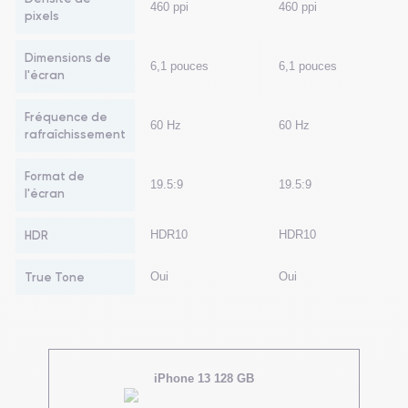
460 ppi
460 ppi
pixels
Dimensions de
6,1 pouces
6,1 pouces
l'écran
Fréquence de
60 Hz
60 Hz
rafraîchissement
Format de
19.5:9
19.5:9
l'écran
HDR
HDR10
HDR10
True Tone
Oui
Oui
iPhone 13 128 GB