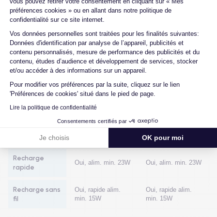
vous pouvez retirer votre consentement en cliquant sur « Mes
préférences cookies » ou en allant dans notre politique de
confidentialité sur ce site internet.
Axeptio consent
Vos données personnelles sont traitées pour les finalités suivantes:
Comparaison batterie iPhone 13 vs iPhone 14
Données d'identification par analyse de l’appareil, publicités et
contenu personnalisés, mesure de performance des publicités et du
Enfin, explorons un élément crucial pour le choix de votre
contenu, études d’audience et développement de services, stocker
nouveau smartphone : la batterie. Ci-dessous, nous examinerons
et/ou accéder à des informations sur un appareil.
les capacités des batteries de l'iPhone 13 et de l'iPhone 14 afin de
Pour modifier vos préférences par la suite, cliquez sur le lien
comprendre les différences et leur importance.
'Préférences de cookies' situé dans le pied de page.
Lire la politique de confidentialité
iPhone 13
iPhone 14
Consentements certifiés par
Batterie
3240 mAh
3279 mAh
Je choisis
OK pour moi
Recharge
Oui, alim. min. 23W
Oui, alim. min. 23W
rapide
Recharge sans
Oui, rapide alim.
Oui, rapide alim.
fil
min. 15W
min. 15W