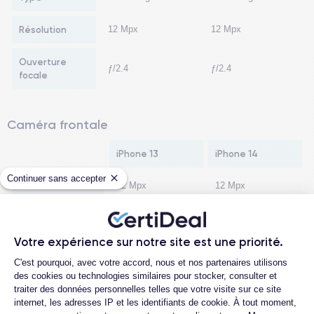
Résolution
12 Mpx
12 Mpx
Ouverture
ƒ/2.4
ƒ/2.4
focale
Caméra frontale
iPhone 13
iPhone 14
Continuer sans accepter
Résolution
12 Mpx
12 Mpx
Ouverture focale
ƒ/2.2
ƒ/1.9
Votre expérience sur notre site est une priorité.
Stabilisation
Plateforme de Gestion du Consentemen
Non
Non
C'est pourquoi, avec votre accord, nous et nos partenaires utilisons
optique
des cookies ou technologies similaires pour stocker, consulter et
traiter des données personnelles telles que votre visite sur ce site
Caractéristiques
Dual core A15
Dual core A16
internet, les adresses IP et les identifiants de cookie. À tout moment,
hardware
Bionic
Bionic