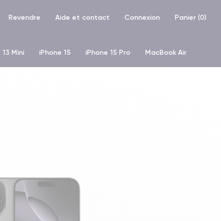
Revendre
Aide et contact
Connexion
Panier (
0
)
 13 Mini
iPhone 15
iPhone 15 Pro
MacBook Air
hone XR
iPhone SE 2 (2020)
iPhone X
iPhone XS