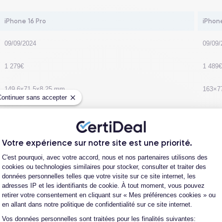
iPhone 16 Pro
iPhon
09/09/2024
09/09/
1 279€
1 489€
149.6x71.5x8.25 mm
163×7
Continuer sans accepter
199 g
227 g
Titanium noir, Titanium blanc, Titanium naturel, et Titanium
Titani
Votre expérience sur notre site est une priorité.
sable
sable
Plateforme de Gestion du Consentement
C'est pourquoi, avec votre accord, nous et nos partenaires utilisons des
iOS A18Pro
iOS A
cookies ou technologies similaires pour stocker, consulter et traiter des
données personnelles telles que votre visite sur ce site internet, les
adresses IP et les identifiants de cookie. À tout moment, vous pouvez
retirer votre consentement en cliquant sur « Mes préférences cookies » ou
en allant dans notre politique de confidentialité sur ce site internet.
Vos données personnelles sont traitées pour les finalités suivantes:
Axeptio consent