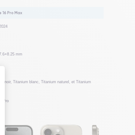
e 16 Pro Max
2024
7.6×8.25 mm
um noir, Titanium blanc, Titanium naturel, et Titanium
 : Personnalisez vos Options
18Pro