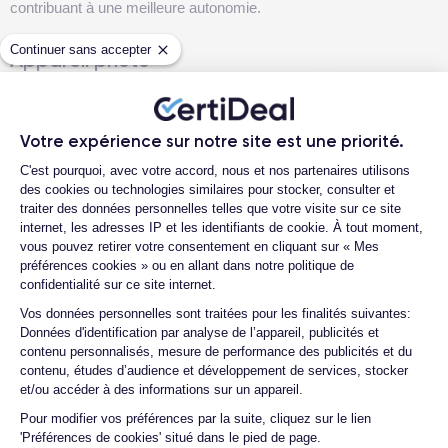
contribuant à une meilleure autonomie.
Continuer sans accepter
Appareil photo
Les appareils photo de l’iPhone 13 sont encore performants, mais
l’iPhone 16 pourrait repousser encore plus les limites avec des
capteurs plus grands et des améliorations notables en matière de
Votre expérience sur notre site est une priorité.
zoom et de traitement d’image. Cela se traduirait par des photos
Plateforme de Gestion du Consentemen
C'est pourquoi, avec votre accord, nous et nos partenaires utilisons
et des vidéos de meilleure qualité, notamment en basse lumière.
des cookies ou technologies similaires pour stocker, consulter et
traiter des données personnelles telles que votre visite sur ce site
internet, les adresses IP et les identifiants de cookie. À tout moment,
Connectivité
vous pouvez retirer votre consentement en cliquant sur « Mes
L’iPhone 13 prend en charge la 5G et le Wi-Fi 6, garantissant
préférences cookies » ou en allant dans notre politique de
confidentialité sur ce site internet.
d’excellentes performances réseau. Cependant, l’iPhone 16
pourrait introduire le Wi-Fi 6E ou même le Wi-Fi 7, ainsi qu’une
Axeptio consent
Vos données personnelles sont traitées pour les finalités suivantes:
compatibilité améliorée avec les réseaux 5G avancés, offrant des
Données d'identification par analyse de l’appareil, publicités et
vitesses de téléchargement et d’upload encore plus rapides.
contenu personnalisés, mesure de performance des publicités et du
contenu, études d’audience et développement de services, stocker
et/ou accéder à des informations sur un appareil.
Batterie et autonomie
Pour modifier vos préférences par la suite, cliquez sur le lien
'Préférences de cookies' situé dans le pied de page.
L’iPhone 13 offre une autonomie correcte, mais l’iPhone 16