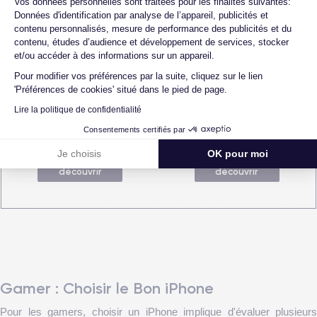
Vos données personnelles sont traitées pour les finalités suivantes:
Données d'identification par analyse de l’appareil, publicités et
contenu personnalisés, mesure de performance des publicités et du
iPhone 12
iPhone 13
contenu, études d’audience et développement de services, stocker
et/ou accéder à des informations sur un appareil.
découvrir
découvrir
Pour modifier vos préférences par la suite, cliquez sur le lien
'Préférences de cookies' situé dans le pied de page.
Lire la politique de confidentialité
Consentements certifiés par
iPhone 14
iPhone 15
Je choisis
OK pour moi
découvrir
découvrir
Gamer : Choisir le Bon iPhone
Pour les gamers, choisir un iPhone implique d'évaluer plusieurs