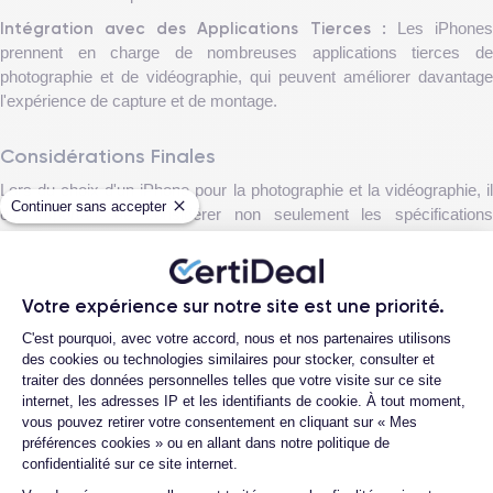
Intégration avec des Applications Tierces :
Les iPhone
prennent en charge de nombreuses applications tierces de
photographie et de vidéographie, qui peuvent améliorer davantage
l'expérience de capture et de montage.
Considérations Finales
Lors du choix d'un iPhone pour la photographie et la vidéographie, il
Continuer sans accepter
est important de considérer non seulement les spécifications
techniques, mais aussi ses besoins personnels. Bien que les
modèles Pro offrent les fonctionnalités les plus avancées, les
modèles standards et SE peuvent également fournir d'excellentes
Votre expérience sur notre site est une priorité.
performances à un prix plus abordable. Quel que soit le modèle
Plateforme de Gestion du Consentemen
choisi, les iPhones restent l'une des meilleures options pour la
C'est pourquoi, avec votre accord, nous et nos partenaires utilisons
photographie mobile grâce à leur qualité et à leur innovation
des cookies ou technologies similaires pour stocker, consulter et
traiter des données personnelles telles que votre visite sur ce site
constante.
internet, les adresses IP et les identifiants de cookie. À tout moment,
vous pouvez retirer votre consentement en cliquant sur « Mes
préférences cookies » ou en allant dans notre politique de
Découvrez nos produits
confidentialité sur ce site internet.
Axeptio consent