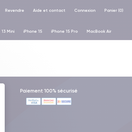
Revendre
Aide et contact
Connexion
Panier (
0
)
 13 Mini
iPhone 15
iPhone 15 Pro
MacBook Air
hone XR
iPhone SE 2 (2020)
iPhone X
iPhone XS
Paiement 100% sécurisé
 : Personnalisez vos Options