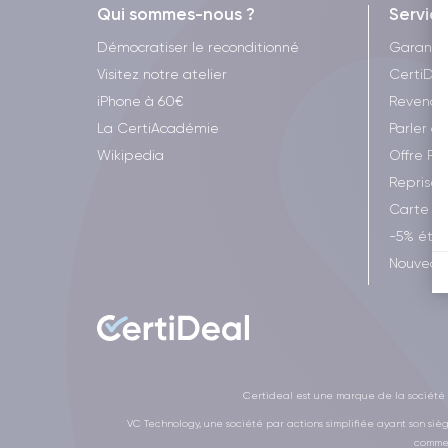
Qui sommes-nous ?
Servic
Démocratiser le reconditionné
Garanti
Visitez notre atelier
CertiDea
iPhone à 60€
Revende
La CertiAcadémie
Parler à 
Wikipedia
Offre Fr
Reprise 
Carte c
-5% étud
Nouveau 
Certideal est une marque de la société V
VC Technology, une société par actions simplifiée ayant son siè
commer