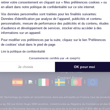
retirer votre consentement en cliquant sur « Mes préférences cookies » ou
es CertiDeal
Besoin d'infos ?
en allant dans notre politique de confidentialité sur ce site internet.
e 30/30
La FAQ
Vos données personnelles sont traitées pour les finalités suivantes:
Axeptio consent
l pour les Pros
Conditions garantie 30 mois
Données d'identification par analyse de l’appareil, publicités et contenu
personnalisés, mesure de performance des publicités et du contenu, études
z votre smartphone
Avis vérifiés
d’audience et développement de services, stocker et/ou accéder à des
un conseiller
Les CGV
informations sur un appareil.
ee X CertiDeal
CGU Mangopay
Pour modifier vos préférences par la suite, cliquez sur le lien 'Préférences
de cookies' situé dans le pied de page.
iPhone
Confidentialité des données
adeau
Mes préférences cookies
Lire la politique de confidentialité
iants
Nos conseils
Consentements certifiés par
: le choix sur photo
Programme affiliés
Je choisis
OK pour moi
Rejoignez-nous
Contact Presse
C Technology qui teste et reconditionne, dans ses entrepôts en France, tous les produit
ge au 102 rue Victor Hugo, 9230 Levallois , immatriculée au Registre du Commerce et des S
ciale de l’Economie Sociale et Solidaire au sens de la loi de la LOI n° 2014-856 du 31 juill