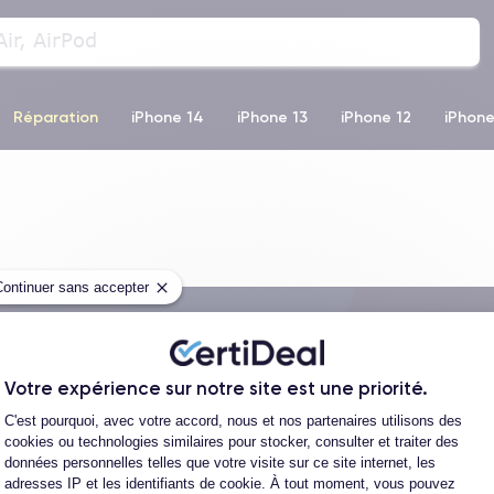
Réparation
iPhone 14
iPhone 13
iPhone 12
iPhone
o Max
iPhone 14 Pro Max
iPhone 11
iPhone 12 Pro
iP
Continuer sans accepter
Livraison avec
Votre expérience sur notre site est une priorité.
Plateforme de Gestion du Consentement
C'est pourquoi, avec votre accord, nous et nos partenaires utilisons des
cookies ou technologies similaires pour stocker, consulter et traiter des
données personnelles telles que votre visite sur ce site internet, les
adresses IP et les identifiants de cookie. À tout moment, vous pouvez