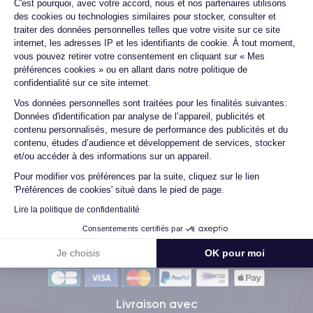
C'est pourquoi, avec votre accord, nous et nos partenaires utilisons
des cookies ou technologies similaires pour stocker, consulter et
traiter des données personnelles telles que votre visite sur ce site
Ambroise V.
internet, les adresses IP et les identifiants de cookie. À tout moment,
vous pouvez retirer votre consentement en cliquant sur « Mes
10/07/26
préférences cookies » ou en allant dans notre politique de
confidentialité sur ce site internet.
Franchement super content ! J'ai acheté mon iPhone 14 Pro
chez eux et rien à redire, il est nickel. La batterie a été
Axeptio consent
Vos données personnelles sont traitées pour les finalités suivantes:
changée ...
Données d'identification par analyse de l’appareil, publicités et
contenu personnalisés, mesure de performance des publicités et du
contenu, études d’audience et développement de services, stocker
et/ou accéder à des informations sur un appareil.
Voir tous les avis
Pour modifier vos préférences par la suite, cliquez sur le lien
'Préférences de cookies' situé dans le pied de page.
Lire la politique de confidentialité
Consentements certifiés par
Méthodes de Paiement
Je choisis
OK pour moi
Livraison avec