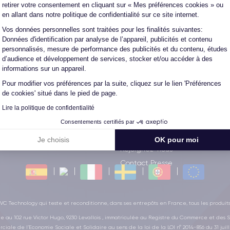
retirer votre consentement en cliquant sur « Mes préférences cookies » ou
es CertiDeal
Besoin d'infos ?
en allant dans notre politique de confidentialité sur ce site internet.
e 30/30
La FAQ
Vos données personnelles sont traitées pour les finalités suivantes:
Axeptio consent
l pour les Pros
Conditions garantie 30 mois
Données d'identification par analyse de l’appareil, publicités et contenu
personnalisés, mesure de performance des publicités et du contenu, études
z votre smartphone
Avis vérifiés
d’audience et développement de services, stocker et/ou accéder à des
un conseiller
Les CGV
informations sur un appareil.
ee X CertiDeal
CGU Mangopay
Pour modifier vos préférences par la suite, cliquez sur le lien 'Préférences
de cookies' situé dans le pied de page.
iPhone
Confidentialité des données
adeau
Mes préférences cookies
Lire la politique de confidentialité
iants
Nos conseils
Consentements certifiés par
: le choix sur photo
Programme affiliés
Je choisis
OK pour moi
Rejoignez-nous
Contact Presse
C Technology qui teste et reconditionne, dans ses entrepôts en France, tous les produit
ge au 102 rue Victor Hugo, 9230 Levallois , immatriculée au Registre du Commerce et des S
ciale de l’Economie Sociale et Solidaire au sens de la loi de la LOI n° 2014-856 du 31 juill