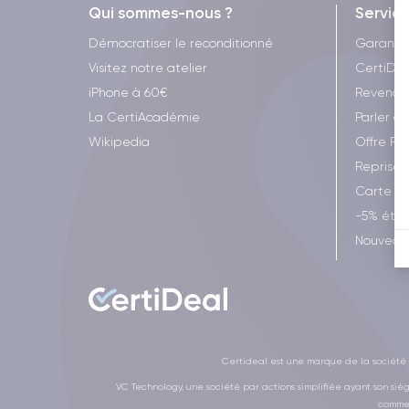
Qui sommes-nous ?
Servic
Démocratiser le reconditionné
Garanti
Visitez notre atelier
CertiDea
iPhone à 60€
Revende
La CertiAcadémie
Parler à 
Wikipedia
Offre Fr
Reprise 
Carte c
-5% étud
Nouveau 
Certideal est une marque de la société V
VC Technology, une société par actions simplifiée ayant son siè
commer