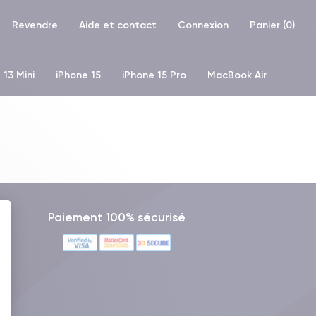
Revendre
Aide et contact
Connexion
Panier (
0
)
 13 Mini
iPhone 15
iPhone 15 Pro
MacBook Air
hone XR
iPhone SE 2 (2020)
iPhone X
iPhone XS
Paiement 100% sécurisé
 : Personnalisez vos Options