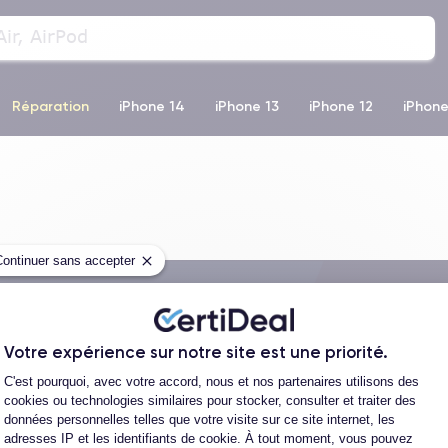
Réparation
iPhone 14
iPhone 13
iPhone 12
iPhone
o Max
iPhone 14 Pro Max
iPhone 11
iPhone 12 Pro
iP
Continuer sans accepter
Livraison avec
Votre expérience sur notre site est une priorité.
Plateforme de Gestion du Consentement
C'est pourquoi, avec votre accord, nous et nos partenaires utilisons des
cookies ou technologies similaires pour stocker, consulter et traiter des
données personnelles telles que votre visite sur ce site internet, les
adresses IP et les identifiants de cookie. À tout moment, vous pouvez