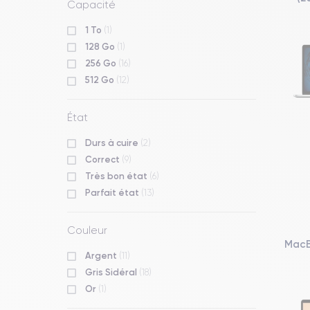
Capacité
1 To
(1)
128 Go
(1)
256 Go
(16)
512 Go
(12)
État
Durs à cuire
(2)
Correct
(9)
Très bon état
(6)
Parfait état
(13)
Couleur
MacB
Argent
(11)
Gris Sidéral
(18)
Or
(1)