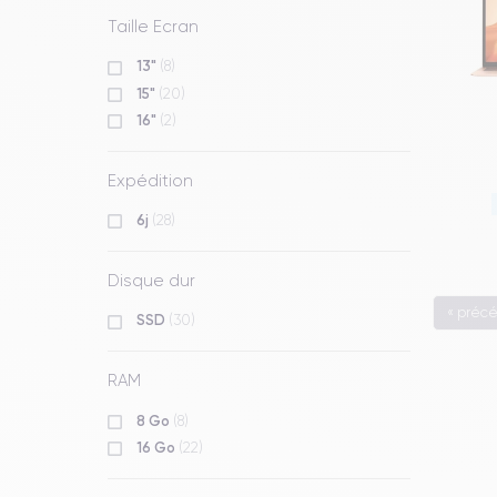
Taille Ecran
13"
(8)
15"
(20)
16"
(2)
Expédition
6j
(28)
Disque dur
« préc
SSD
(30)
RAM
8 Go
(8)
16 Go
(22)