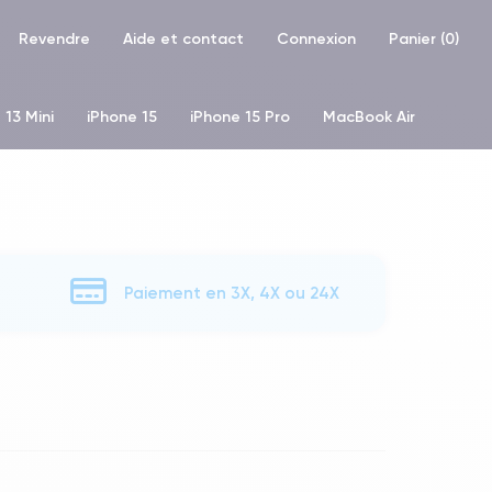
Revendre
Aide et contact
Connexion
Panier (
0
)
 13 Mini
iPhone 15
iPhone 15 Pro
MacBook Air
hone XR
iPhone SE 2 (2020)
iPhone X
iPhone XS
Paiement en 3X, 4X ou 24X