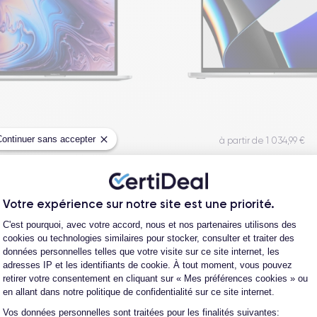
Continuer sans accepter
à partir de 385,00 €
à partir de 1 034,99 €
Votre expérience sur notre site est une priorité.
Plateforme de Gestion du Consentement
onditionnés garantis 30 mo
C'est pourquoi, avec votre accord, nous et nos partenaires utilisons des
cookies ou technologies similaires pour stocker, consulter et traiter des
données personnelles telles que votre visite sur ce site internet, les
adresses IP et les identifiants de cookie. À tout moment, vous pouvez
retirer votre consentement en cliquant sur « Mes préférences cookies » ou
en allant dans notre politique de confidentialité sur ce site internet.
Vos données personnelles sont traitées pour les finalités suivantes:
Axeptio consent