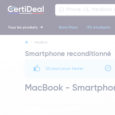
Tous les produits
Bons Plans
-5% étudiants
—
MacBook
iPhone 16
iPhone 14 Pro
iPhone 13 Pro
iPhone 13 Pr
Smartphone reconditionné
iPhone 11 Pro
iPhone 14 pro
30 jours pour tester
MacBook - Smartphon