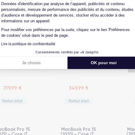
Données d'identification par analyse de l’appareil, publicités et contenu
personnalisés, mesure de performance des publicités et du contenu, études
d’audience et développement de services, stocker et/ou accéder à des
ook Air 13 (2018)
MacBook Air 13 (2018)
MacB
informations sur un appareil.
- Core i5...
- Core i5...
Bar
Pour modifier vos préférences par la suite, cliquez sur le lien 'Préférences
de cookies' situé dans le pied de page.
Lire la politique de confidentialité
Consentements certifiés par
Je choisis
OK pour moi
319,99 €
349,99 €
Parfait état
Parfait état
acBook Pro 15
MacBook Pro 15
Mac
015) - Core i7...
(2015) - Core i7...
(201