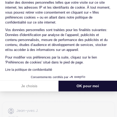
traiter des données personnelles telles que votre visite sur ce site
internet, les adresses IP et les identifiants de cookie. À tout moment,
vous pouvez retirer votre consentement en cliquant sur « Mes
préférences cookies » ou en allant dans notre politique de
4.6
Avec
/5
confidentialité sur ce site internet.
Axeptio consent
Certideal est en tête des sites de
Vos données personnelles sont traitées pour les finalités suivantes:
Données d'identification par analyse de l’appareil, publicités et
reconditionnement.
contenu personnalisés, mesure de performance des publicités et du
4.6
contenu, études d’audience et développement de services, stocker
/5
et/ou accéder à des informations sur un appareil.
Excellent
Pour modifier vos préférences par la suite, cliquez sur le lien
'Préférences de cookies' situé dans le pied de page.
Lire la politique de confidentialité
Consentements certifiés par
Je choisis
OK pour moi
Jean-yves J.
26/07/26