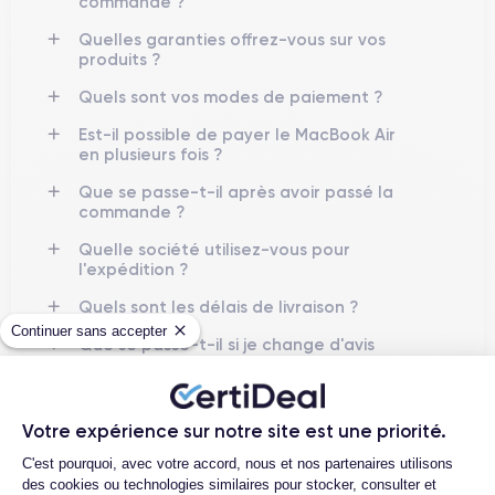
commande ?
Quelles garanties offrez-vous sur vos
produits ?
Quels sont vos modes de paiement ?
Est-il possible de payer le MacBook Air
en plusieurs fois ?
Que se passe-t-il après avoir passé la
commande ?
Quelle société utilisez-vous pour
l'expédition ?
Quels sont les délais de livraison ?
Continuer sans accepter
Que se passe-t-il si je change d'avis
après avoir acheté/reçu le produit ?
Comment demander un retour ?
Votre expérience sur notre site est une priorité.
Comment puis-je contacter le service
Plateforme de Gestion du Consentemen
client ?
C'est pourquoi, avec votre accord, nous et nos partenaires utilisons
des cookies ou technologies similaires pour stocker, consulter et