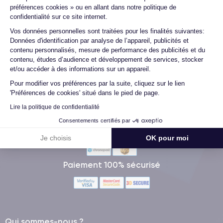
préférences cookies » ou en allant dans notre politique de
pénalisés" car les premiers échanges avec l'employeur se font
confidentialité sur ce site internet.
souvent par le web. Même les métiers à faible qualification se
digitalisent.
Axeptio consent
Vos données personnelles sont traitées pour les finalités suivantes:
Données d'identification par analyse de l’appareil, publicités et
contenu personnalisés, mesure de performance des publicités et du
contenu, études d’audience et développement de services, stocker
et/ou accéder à des informations sur un appareil.
Pour modifier vos préférences par la suite, cliquez sur le lien
'Préférences de cookies' situé dans le pied de page.
Méthodes de Paiement
Lire la politique de confidentialité
Consentements certifiés par
Livraison avec
Je choisis
OK pour moi
Paiement 100% sécurisé
Qui sommes-nous ?