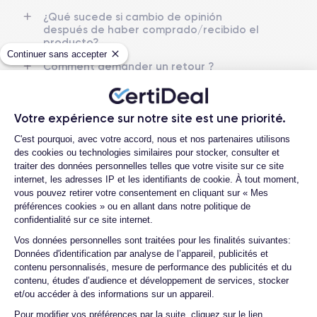
¿Qué sucede si cambio de opinión
después de haber comprado/recibido el
producto?
Continuer sans accepter
Comment demander un retour ?
Comment demander un retour ?
Comment demander un retour ?
Votre expérience sur notre site est une priorité.
Plateforme de Gestion du Consentemen
Comment demander un retour ?
C'est pourquoi, avec votre accord, nous et nos partenaires utilisons
des cookies ou technologies similaires pour stocker, consulter et
Comment demander un retour ?
traiter des données personnelles telles que votre visite sur ce site
internet, les adresses IP et les identifiants de cookie. À tout moment,
Comment demander un retour ?
vous pouvez retirer votre consentement en cliquant sur « Mes
préférences cookies » ou en allant dans notre politique de
Comment demander un retour ?
confidentialité sur ce site internet.
Comment demander un retour ?
Axeptio consent
Vos données personnelles sont traitées pour les finalités suivantes:
Données d'identification par analyse de l’appareil, publicités et
Comment demander un retour ?
contenu personnalisés, mesure de performance des publicités et du
contenu, études d’audience et développement de services, stocker
Comment demander un retour ?
et/ou accéder à des informations sur un appareil.
Comment demander un retour ?
Pour modifier vos préférences par la suite, cliquez sur le lien