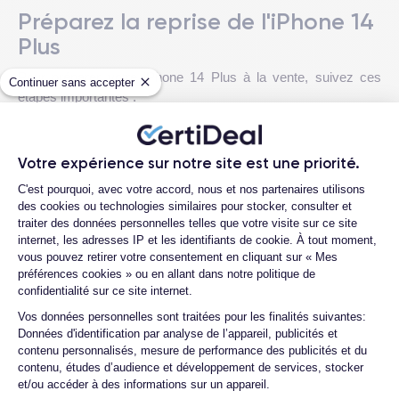
Préparez la reprise de l'iPhone 14
Plus
Pour préparer votre iPhone 14 Plus à la vente, suivez ces
Continuer sans accepter
étapes importantes :
1. Désactivez la fonction "Localiser mon iPhone" :
Cette
étape est essentielle pour permettre au futur acquéreur
Votre expérience sur notre site est une priorité.
d'utiliser l'appareil sans restrictions.
Plateforme de Gestion du Consentemen
C'est pourquoi, avec votre accord, nous et nos partenaires utilisons
des cookies ou technologies similaires pour stocker, consulter et
2. Sauvegarde des données :
Il est conseillé de
traiter des données personnelles telles que votre visite sur ce site
sauvegarder toutes vos informations importantes sur iCloud
internet, les adresses IP et les identifiants de cookie. À tout moment,
ou via une sauvegarde iTunes avant d'effacer le contenu de
vous pouvez retirer votre consentement en cliquant sur « Mes
préférences cookies » ou en allant dans notre politique de
votre appareil.
confidentialité sur ce site internet.
Axeptio consent
3. Réinitialisation de l'iPhone :
Réinitialisez votre appareil
Vos données personnelles sont traitées pour les finalités suivantes:
Données d'identification par analyse de l’appareil, publicités et
aux paramètres d'usine pour supprimer toutes les données
contenu personnalisés, mesure de performance des publicités et du
personnelles et préparer l'appareil pour la vente.
contenu, études d’audience et développement de services, stocker
et/ou accéder à des informations sur un appareil.