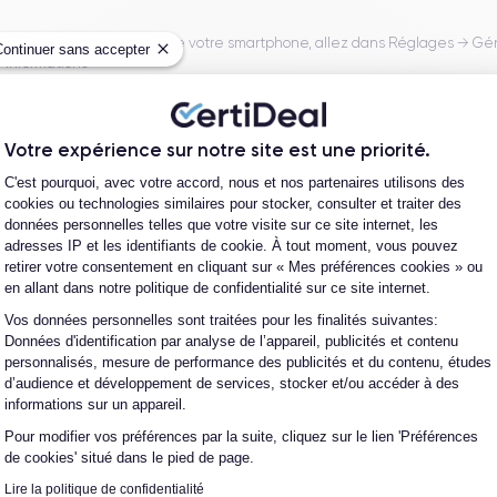
Pour vérifier la capacité de votre smartphone, allez dans Réglages → Gé
Continuer sans accepter
Informations
Votre expérience sur notre site est une priorité.
Plateforme de Gestion du Consentement
C'est pourquoi, avec votre accord, nous et nos partenaires utilisons des
our
cookies ou technologies similaires pour stocker, consulter et traiter des
données personnelles telles que votre visite sur ce site internet, les
adresses IP et les identifiants de cookie. À tout moment, vous pouvez
retirer votre consentement en cliquant sur « Mes préférences cookies » ou
es
Expédiez votre téléphone gratuitement
en allant dans notre politique de confidentialité sur ce site internet.
Vos données personnelles sont traitées pour les finalités suivantes:
Axeptio consent
Données d'identification par analyse de l’appareil, publicités et contenu
personnalisés, mesure de performance des publicités et du contenu, études
d’audience et développement de services, stocker et/ou accéder à des
informations sur un appareil.
Livraison avec
Pour modifier vos préférences par la suite, cliquez sur le lien 'Préférences
de cookies' situé dans le pied de page.
Lire la politique de confidentialité