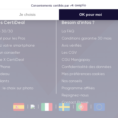
Consentements certifiés par
Je choisis
OK pour moi
es CertiDeal
Besoin d'infos ?
e 30/30
La FAQ
l pour les Pros
Conditions garantie 30 mois
z votre smartphone
Avis vérifiés
un conseiller
Les CGV
ee X CertiDeal
CGU Mangopay
iPhone
Confidentialité des données
adeau
Mes préférences cookies
iants
Nos conseils
: le choix sur photo
Programme affiliés
Rejoignez-nous
Contact Presse