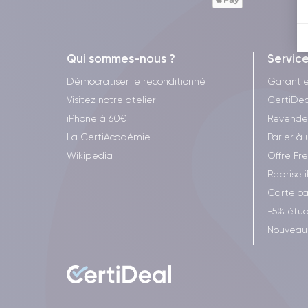
Qui sommes-nous ?
Servic
Démocratiser le reconditionné
Garanti
Visitez notre atelier
CertiDea
iPhone à 60€
Revende
La CertiAcadémie
Parler à 
Wikipedia
Offre Fr
Reprise 
Carte c
-5% étud
Nouveau 