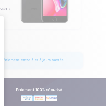
néral →
 : Personnalisez vos Options
Paiement entre 3 et 5 jours ouvrés
Paiement 100% sécurisé