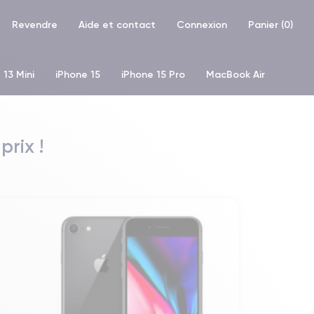
Revendre
Aide et contact
Connexion
Panier (
0
)
 13 Mini
iPhone 15
iPhone 15 Pro
MacBook Air
hone XR
iPhone SE 2 (2020)
iPhone X
iPhone XS
prix !