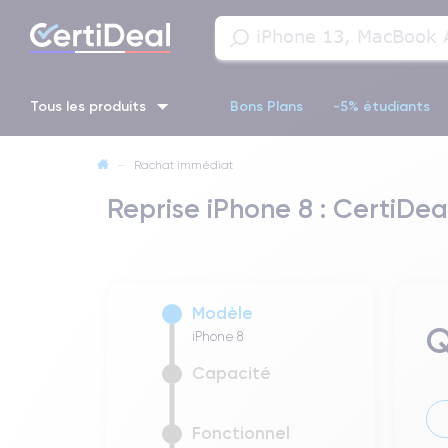
Tous les produits
Bons Plans
-5% étudiants
—
Rachat immédiat
iPhone 16
iPhone 14 Pro
iPhone 13 Pro
iPhone 13 Pr
Reprise iPhone 8 : CertiDeal
iPhone 11 Pro
iPhone 14 pro
Modèle
Q
iPhone 8
Capacité
Fonctionnel