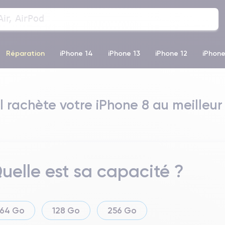
Réparation
iPhone 14
iPhone 13
iPhone 12
iPhone
o Max
iPhone 14 Pro Max
iPhone 11
iPhone 12 Pro
iP
 rachète votre iPhone 8 au meilleur 
uelle est sa capacité ?
64 Go
128 Go
256 Go