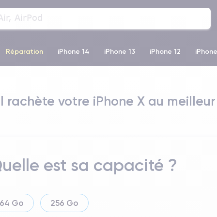
Réparation
iPhone 14
iPhone 13
iPhone 12
iPhone
o Max
iPhone 14 Pro Max
iPhone 11
iPhone 12 Pro
iP
l rachète votre iPhone X au meilleur 
uelle est sa capacité ?
64 Go
256 Go