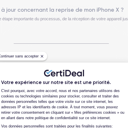
 à jour concernant la reprise de mon iPhone X ?
 étape importante du processus, de la réception de votre appareil jusq
Continuer sans accepter
al est une excellente manière de convertir votre ancien appareil en 
, un paiement direct sur votre compte bancaire, pouvant servir à l'ach
Votre expérience sur notre site est une priorité.
Plateforme de Gestion du Consentement
C'est pourquoi, avec votre accord, nous et nos partenaires utilisons des
cookies ou technologies similaires pour stocker, consulter et traiter des
données personnelles telles que votre visite sur ce site internet, les
adresses IP et les identifiants de cookie. À tout moment, vous pouvez
retirer votre consentement en cliquant sur « Mes préférences cookies » ou
la reprise de votre iPhone X, avec une estimation préliminaire réalis
en allant dans notre politique de confidentialité sur ce site internet.
rix de reprise vous sera proposé. Suivez les instructions reçues par co
Vos données personnelles sont traitées pour les finalités suivantes:
Axeptio consent