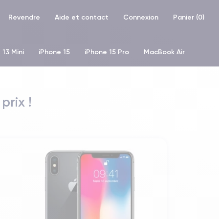
Revendre
Aide et contact
Connexion
Panier (
0
)
 13 Mini
iPhone 15
iPhone 15 Pro
MacBook Air
hone XR
iPhone SE 2 (2020)
iPhone X
iPhone XS
prix !