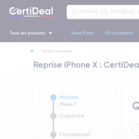
Tous les produits
Bons Plans
-5% étudiants
—
Rachat immédiat
iPhone 16
iPhone 14 Pro
iPhone 13 Pro
iPhone 13 Pr
Reprise iPhone X : CertiDea
iPhone 11 Pro
iPhone 14 pro
Modèle
Q
iPhone X
Capacité
Fonctionnel