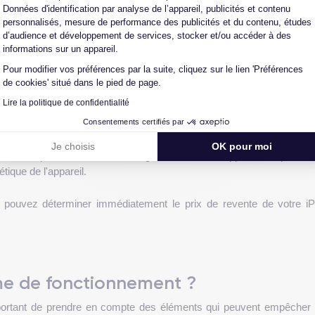
Données d'identification par analyse de l’appareil, publicités et contenu
respond à votre description initiale, le paiement sera effectué rapide
personnalisés, mesure de performance des publicités et du contenu, études
r.
d’audience et développement de services, stocker et/ou accéder à des
informations sur un appareil.
né gratuitement dans un délai de 48 à 72 heures. Pour éviter tou
Pour modifier vos préférences par la suite, cliquez sur le lien 'Préférences
on.
de cookies' situé dans le pied de page.
Lire la politique de confidentialité
Consentements certifiés par
Je choisis
OK pour moi
il est important d'évaluer l'état général de votre appareil. Le prix 
étique de l'appareil.
vous pouvez déterminer immédiatement le prix de revente de votre 
me de fonctionnement ?
important de prendre en compte des éléments qui peuvent empêcher 