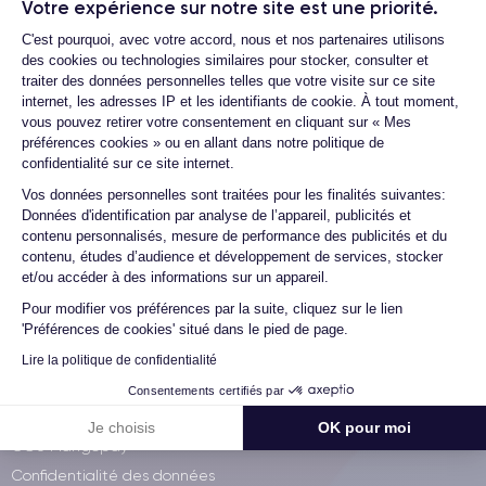
Votre expérience sur notre site est une priorité.
Garantie 30/30
Plateforme de Gestion du Consentemen
CertiDeal pour les Pros
C'est pourquoi, avec votre accord, nous et nos partenaires utilisons
des cookies ou technologies similaires pour stocker, consulter et
Revendez votre smartphone
traiter des données personnelles telles que votre visite sur ce site
Parler à un conseiller
internet, les adresses IP et les identifiants de cookie. À tout moment,
vous pouvez retirer votre consentement en cliquant sur « Mes
Offre Free X CertiDeal
préférences cookies » ou en allant dans notre politique de
Reprise iPhone
confidentialité sur ce site internet.
Carte cadeau
Axeptio consent
Vos données personnelles sont traitées pour les finalités suivantes:
-5% étudiants
Données d'identification par analyse de l’appareil, publicités et
contenu personnalisés, mesure de performance des publicités et du
Nouveau : le choix sur photo
contenu, études d’audience et développement de services, stocker
et/ou accéder à des informations sur un appareil.
Besoin d'infos ?
Pour modifier vos préférences par la suite, cliquez sur le lien
La FAQ
'Préférences de cookies' situé dans le pied de page.
Conditions garantie 30 mois
Lire la politique de confidentialité
Avis vérifiés
Consentements certifiés par
Les CGV
Je choisis
OK pour moi
CGU Mangopay
Confidentialité des données