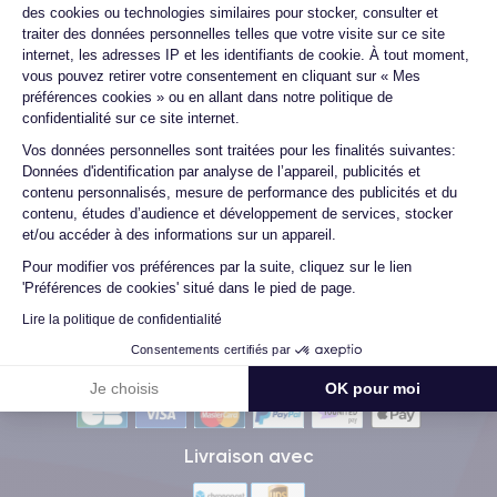
des cookies ou technologies similaires pour stocker, consulter et
traiter des données personnelles telles que votre visite sur ce site
internet, les adresses IP et les identifiants de cookie. À tout moment,
Marc B.
vous pouvez retirer votre consentement en cliquant sur « Mes
09/07/26
préférences cookies » ou en allant dans notre politique de
confidentialité sur ce site internet.
Très bien, service impeccable, satisfait de mon achat. Je
Axeptio consent
Vos données personnelles sont traitées pour les finalités suivantes:
recommande !
Données d'identification par analyse de l’appareil, publicités et
contenu personnalisés, mesure de performance des publicités et du
contenu, études d’audience et développement de services, stocker
et/ou accéder à des informations sur un appareil.
Voir tous les avis
Pour modifier vos préférences par la suite, cliquez sur le lien
'Préférences de cookies' situé dans le pied de page.
Lire la politique de confidentialité
Consentements certifiés par
Méthodes de Paiement
Je choisis
OK pour moi
Livraison avec