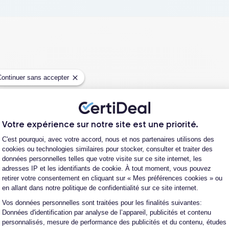
Continuer sans accepter
Votre expérience sur notre site est une priorité.
Plateforme de Gestion du Consentement
C'est pourquoi, avec votre accord, nous et nos partenaires utilisons des
cookies ou technologies similaires pour stocker, consulter et traiter des
données personnelles telles que votre visite sur ce site internet, les
Parcou
adresses IP et les identifiants de cookie. À tout moment, vous pouvez
retirer votre consentement en cliquant sur « Mes préférences cookies » ou
en allant dans notre politique de confidentialité sur ce site internet.
te et de reconditionnement de téléphones
 auprès d’opérateurs qui reprennent des
Vos données personnelles sont traitées pour les finalités suivantes:
Axeptio consent
Données d'identification par analyse de l’appareil, publicités et contenu
ique propriétaire. Chacun des produits
personnalisés, mesure de performance des publicités et du contenu, études
alors récupéré physiquement par nos soins et