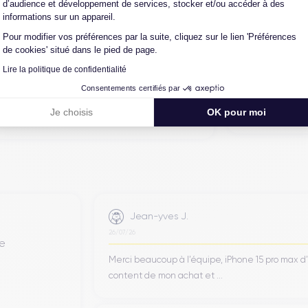
d’audience et développement de services, stocker et/ou accéder à des
on en trois étapes : vérification, test et
informations sur un appareil.
intervenir techniquement sur le produit, que
Pour modifier vos préférences par la suite, cliquez sur le lien 'Préférences
autre intermédiaire. C’est l’assurance pour
de cookies' situé dans le pied de page.
iance, reconditionné en France, accompagné
Lire la politique de confidentialité
-vente en contact continu avec nos experts
Consentements certifiés par
Je choisis
OK pour moi
Jean-yves J.
26/07/26
de
Merci beaucoup à l’équipe, iPhone 15 pro max d
content de mon achat et ...