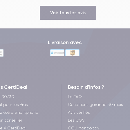
Voir tous les avis
Livraison avec
es CertiDeal
Besoin d'infos ?
e 30/30
La FAQ
l pour les Pros
Conditions garantie 30 mois
z votre smartphone
Avis vérifiés
un conseiller
Les CGV
ee X CertiDeal
CGU Mangopay