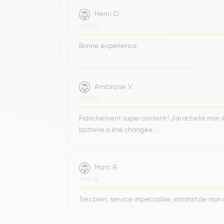
Henri D.
12/07/26
Bonne expérience
Ambroise V.
10/07/26
Franchement super content ! J'ai acheté mon iPho
batterie a été changée ...
Marc B.
09/07/26
Très bien, service impeccable, satisfait de mo