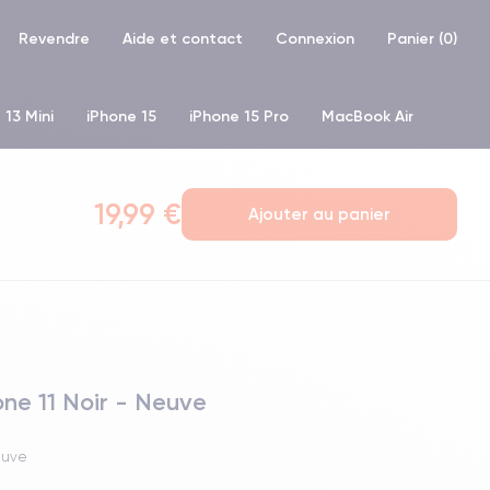
Revendre
Aide et contact
Connexion
Panier (
0
)
 13 Mini
iPhone 15
iPhone 15 Pro
MacBook Air
hone XR
iPhone SE 2 (2020)
iPhone X
iPhone XS
19,99 €
Ajouter au panier
one 11 Noir - Neuve
Neuve