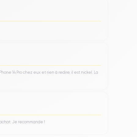
ne 14 Pro chez eux et rien à redire, il est nickel. La
n achat. Je recommande !