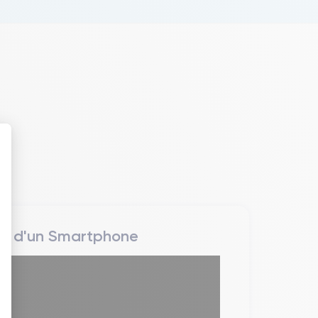
 : Personnalisez vos Options
rs d'un Smartphone