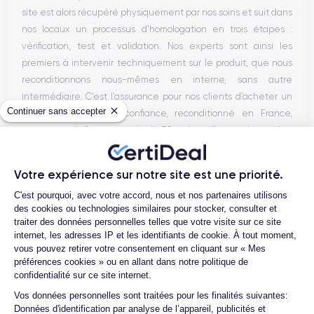
site est alors récupéré physiquement par nos soins et suit dans
nos locaux un processus d’homologation en trois étapes :
vérification, test et validation. Nos experts sont ainsi les
premiers à intervenir techniquement sur le produit, que nous
reconditionnons nous-mêmes en interne, sans autre
intermédiaire. C’est l’assurance pour nos clients d’acheter un
Continuer sans accepter
téléphone en toute confiance, reconditionné en France,
accompagné d’une garantie de 30 mois et d’un service après-
vente en contact continu avec nos experts techniques.
Votre expérience sur notre site est une priorité.
Plateforme de Gestion du Consentemen
C'est pourquoi, avec votre accord, nous et nos partenaires utilisons
des cookies ou technologies similaires pour stocker, consulter et
Parcours d'un Smartphone
traiter des données personnelles telles que votre visite sur ce site
internet, les adresses IP et les identifiants de cookie. À tout moment,
vous pouvez retirer votre consentement en cliquant sur « Mes
préférences cookies » ou en allant dans notre politique de
confidentialité sur ce site internet.
Axeptio consent
Vos données personnelles sont traitées pour les finalités suivantes:
Données d'identification par analyse de l’appareil, publicités et