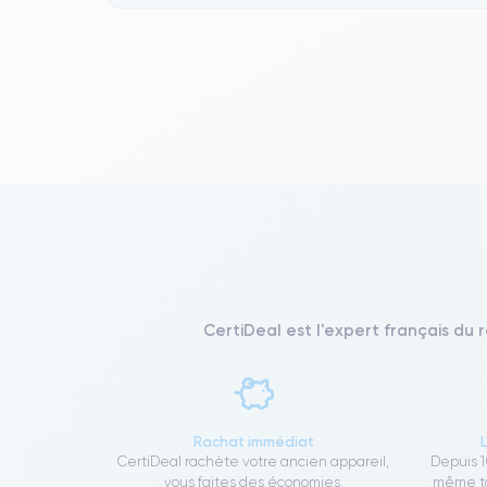
CertiDeal est l'expert français du 
Rachat immédiat
CertiDeal rachète votre ancien appareil,
Depuis 1
vous faites des économies.
même to