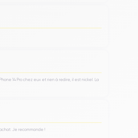
ne 14 Pro chez eux et rien à redire, il est nickel. La
n achat. Je recommande !