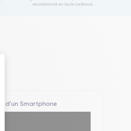
reconditionné en toute confiance.
 : Personnalisez vos Options
rs d'un Smartphone