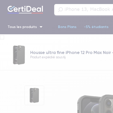
Tous les produits
Bons Plans
-5% étudiants
iPhone 16
iPhone 14 Pro
iPhone 13 Pro
iPhone 13 Pr
Housse ultra fine iPhone 12 Pro Max Noir
iPhone 11 Pro
iPhone 14 pro
Produit expédié sous
6j