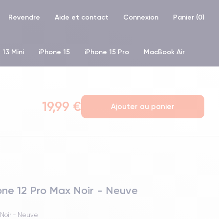
Revendre
Aide et contact
Connexion
Panier (
0
)
 13 Mini
iPhone 15
iPhone 15 Pro
MacBook Air
hone XR
iPhone SE 2 (2020)
iPhone X
iPhone XS
19,99 €
Ajouter au panier
hone 12 Pro Max Noir - Neuve
 Noir - Neuve