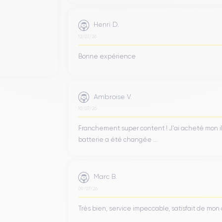
Henri D.
12/07/26
Bonne expérience
Ambroise V.
10/07/26
Franchement super content ! J'ai acheté mon iPho
batterie a été changée ...
Marc B.
09/07/26
Très bien, service impeccable, satisfait de mo