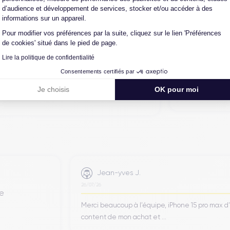
d’audience et développement de services, stocker et/ou accéder à des
alors récupéré physiquement par nos soins et
informations sur un appareil.
on en trois étapes : vérification, test et
Pour modifier vos préférences par la suite, cliquez sur le lien 'Préférences
intervenir techniquement sur le produit, que
de cookies' situé dans le pied de page.
autre intermédiaire. C’est l’assurance pour
Lire la politique de confidentialité
iance, reconditionné en France, accompagné
-vente en contact continu avec nos experts
Consentements certifiés par
Je choisis
OK pour moi
Jean-yves J.
26/07/26
de
Merci beaucoup à l’équipe, iPhone 15 pro max d
content de mon achat et ...