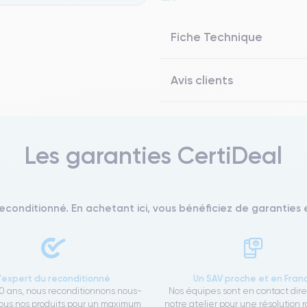
Fiche Technique
Avis clients
Les garanties CertiDeal
reconditionné. En achetant ici, vous bénéficiez de garanties e
L'expert du reconditionné
Un SAV proche et en Fran
0 ans, nous reconditionnons nous-
Nos équipes sont en contact dir
us nos produits pour un maximum
notre atelier pour une résolution 