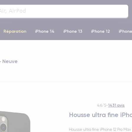
Réparation
iPhone 14
iPhone 13
iPhone 12
iPhone
o Max
iPhone 14 Pro Max
iPhone 11
iPhone 12 Pro
iP
 - Neuve
1431 avis
4.6/5
-
Housse ultra fine iP
Housse ultra fine iPhone 12 Pro Max