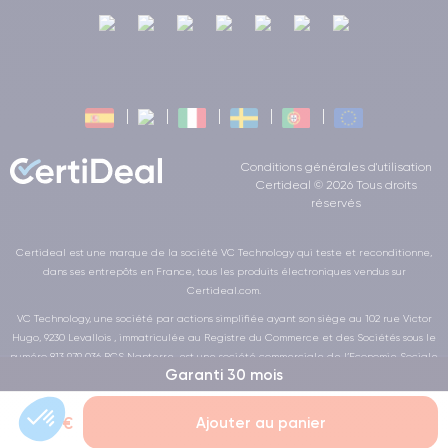
Conditions générales d'utilisation
Certideal © 2026 Tous droits
réservés
Certideal est une marque de la société VC Technology qui teste et reconditionne,
dans ses entrepôts en France, tous les produits électroniques vendus sur
Certideal.com.
VC Technology, une société par actions simplifiée ayant son siège au 102 rue Victor
Hugo, 9230 Levallois , immatriculée au Registre du Commerce et des Sociétés sous le
numéro 813 979 036 RCS Nanterre, est une société commerciale de l’Economie Sociale
Garanti 30 mois
et Solidaire au sens de la loi de la LOI n° 2014-856 du 31 juillet 2014
19,99 €
Ajouter au panier