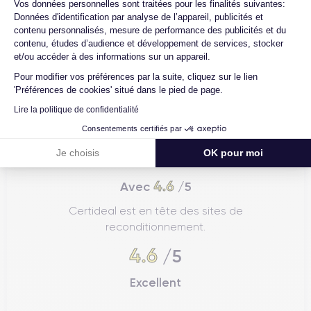
Axeptio consent
Vos données personnelles sont traitées pour les finalités suivantes:
Données d'identification par analyse de l’appareil, publicités et
contenu personnalisés, mesure de performance des publicités et du
contenu, études d’audience et développement de services, stocker
et/ou accéder à des informations sur un appareil.
Pour modifier vos préférences par la suite, cliquez sur le lien
'Préférences de cookies' situé dans le pied de page.
Lire la politique de confidentialité
Consentements certifiés par
Je choisis
OK pour moi
4.6
Avec
/5
Certideal est en tête des sites de
reconditionnement.
4.6
/5
Excellent