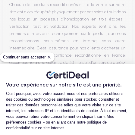
Chacun des produits reconditionnés mis à la vente sur notre
site est alors récupéré physiquement par nos soins et suit dans
nos locaux un processus d’homologation en trois étapes :
vérification, test et validation. Nos experts sont ainsi les
premiers à intervenir techniquement sur le produit, que nous
reconditionnons nous-mêmes en interne, sans autre
intermédiaire. C’est l’assurance pour nos clients d’acheter un
téléphone en toute confiance, reconditionné en France,
Continuer sans accepter
accompagné d’une garantie de 30 mois et d’un service après-
vente en contact continu avec nos experts techniques.
Votre expérience sur notre site est une priorité.
Plateforme de Gestion du Consentemen
C'est pourquoi, avec votre accord, nous et nos partenaires utilisons
Parcours d'un Smartphone
des cookies ou technologies similaires pour stocker, consulter et
traiter des données personnelles telles que votre visite sur ce site
internet, les adresses IP et les identifiants de cookie. À tout moment,
vous pouvez retirer votre consentement en cliquant sur « Mes
préférences cookies » ou en allant dans notre politique de
confidentialité sur ce site internet.