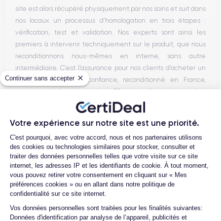
site est alors récupéré physiquement par nos soins et suit dans
nos locaux un processus d’homologation en trois étapes :
vérification, test et validation. Nos experts sont ainsi les
premiers à intervenir techniquement sur le produit, que nous
reconditionnons nous-mêmes en interne, sans autre
intermédiaire. C’est l’assurance pour nos clients d’acheter un
Continuer sans accepter
téléphone en toute confiance, reconditionné en France,
accompagné d’une garantie de 30 mois et d’un service après-
vente en contact continu avec nos experts techniques.
Votre expérience sur notre site est une priorité.
Plateforme de Gestion du Consentemen
C'est pourquoi, avec votre accord, nous et nos partenaires utilisons
des cookies ou technologies similaires pour stocker, consulter et
Parcours d'un Smartphone
traiter des données personnelles telles que votre visite sur ce site
internet, les adresses IP et les identifiants de cookie. À tout moment,
vous pouvez retirer votre consentement en cliquant sur « Mes
préférences cookies » ou en allant dans notre politique de
confidentialité sur ce site internet.
Axeptio consent
Vos données personnelles sont traitées pour les finalités suivantes:
Données d'identification par analyse de l’appareil, publicités et