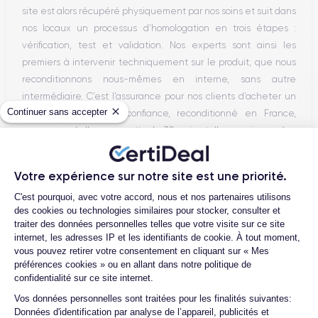
site est alors récupéré physiquement par nos soins et suit dans
nos locaux un processus d’homologation en trois étapes :
vérification, test et validation. Nos experts sont ainsi les
premiers à intervenir techniquement sur le produit, que nous
reconditionnons nous-mêmes en interne, sans autre
intermédiaire. C’est l’assurance pour nos clients d’acheter un
Continuer sans accepter
téléphone en toute confiance, reconditionné en France,
accompagné d’une garantie de 30 mois et d’un service après-
vente en contact continu avec nos experts techniques.
Votre expérience sur notre site est une priorité.
Plateforme de Gestion du Consentemen
C'est pourquoi, avec votre accord, nous et nos partenaires utilisons
Parcours d'un Smartphone
des cookies ou technologies similaires pour stocker, consulter et
traiter des données personnelles telles que votre visite sur ce site
internet, les adresses IP et les identifiants de cookie. À tout moment,
vous pouvez retirer votre consentement en cliquant sur « Mes
préférences cookies » ou en allant dans notre politique de
confidentialité sur ce site internet.
Axeptio consent
Vos données personnelles sont traitées pour les finalités suivantes:
Données d'identification par analyse de l’appareil, publicités et