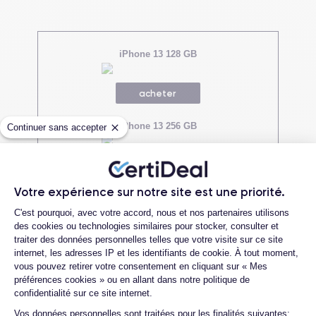
iPhone 13 128 GB
acheter
iPhone 13 256 GB
Continuer sans accepter
acheter
Votre expérience sur notre site est une priorité.
Plateforme de Gestion du Consentemen
C'est pourquoi, avec votre accord, nous et nos partenaires utilisons
Liens utiles
des cookies ou technologies similaires pour stocker, consulter et
traiter des données personnelles telles que votre visite sur ce site
internet, les adresses IP et les identifiants de cookie. À tout moment,
iPhone 13 fiche technique
-
Catégorie iPhone 13
-
iPhone
vous pouvez retirer votre consentement en cliquant sur « Mes
12 vs iPhone 13
préférences cookies » ou en allant dans notre politique de
confidentialité sur ce site internet.
Axeptio consent
Vos données personnelles sont traitées pour les finalités suivantes: