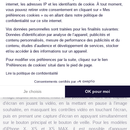
les moments les plus précieux de vos vidéos.
internet, les adresses IP et les identifiants de cookie. À tout moment,
vous pouvez retirer votre consentement en cliquant sur « Mes
préférences cookies » ou en allant dans notre politique de
confidentialité sur ce site internet.
Comparaison avec d'Autres
Axeptio consent
Méthodes
Vos données personnelles sont traitées pour les finalités suivantes:
Données d'identification par analyse de l’appareil, publicités et
contenu personnalisés, mesure de performance des publicités et du
Lorsqu'il s'agit d'extraire une image d'une vidéo sur iPhone, il
contenu, études d’audience et développement de services, stocker
existe différentes méthodes disponibles. Dans cette section, nous
et/ou accéder à des informations sur un appareil.
examinerons deux aspects importants à considérer lors de la
Pour modifier vos préférences par la suite, cliquez sur le lien
comparaison des méthodes d'extraction : la qualité de l'image
'Préférences de cookies' situé dans le pied de page.
extraite et les options de partage et d'enregistrement.
Lire la politique de confidentialité
Qualité de l'Image Extraite
Consentements certifiés par
L'iPhone de base n'est pas capable d'extraire directement une
Je choisis
OK pour moi
image depuis une vidéo, mais il est possible de faire une capture
d'écran en jouant la vidéo, en la mettant en pause à l'image
souhaitée, en masquant les contrôles vidéo en touchant l'écran,
puis en prenant une capture d'écran en appuyant simultanément
sur le bouton principal et le bouton de veille. Pour les modèles
d'iPhone X, XS et XS MAX, il est possible d'appuyer