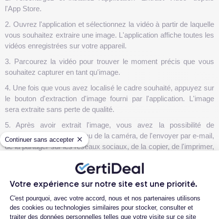
l'App Store.
2. Ouvrez l'application et sélectionnez la vidéo à partir de laquelle
vous souhaitez extraire une image. L'application affiche toutes les
vidéos enregistrées sur votre appareil.
3. Parcourez la vidéo pour trouver le moment précis que vous
souhaitez capturer en tant qu'image.
4. Une fois que vous avez localisé le cadre souhaité, appuyez sur
le bouton d'extraction d'image fourni par l'application. L'image
sera extraite sans perte de qualité.
5. Après avoir extrait l'image, vous avez la possibilité de
l'enregistrer dans le rouleau de la caméra, de l'envoyer par e-mail,
Continuer sans accepter
de la partager sur les réseaux sociaux, de la copier, de l'imprimer,
de l'ouvrir dans des applications tierces ou de la partager via
iTunes.
Votre expérience sur notre site est une priorité.
Grâce à l'application "Extract Video", vous pouvez extraire
Plateforme de Gestion du Consentemen
facilement et rapidement des images de vos vidéos sur votre
C'est pourquoi, avec votre accord, nous et nos partenaires utilisons
iPhone ou iPad, tout en préservant la qualité de l'image d'origine.
des cookies ou technologies similaires pour stocker, consulter et
Profitez de cette fonctionnalité pratique pour capturer et partager
traiter des données personnelles telles que votre visite sur ce site