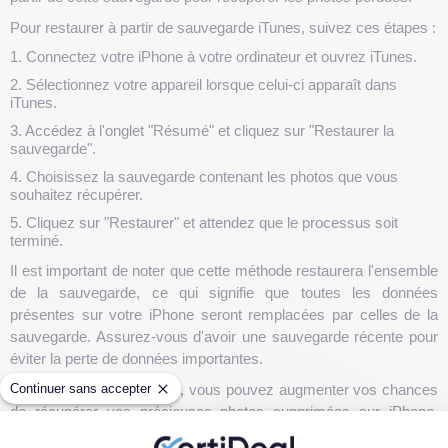
Pour restaurer à partir de sauvegarde iTunes, suivez ces étapes :
1. Connectez votre iPhone à votre ordinateur et ouvrez iTunes.
2. Sélectionnez votre appareil lorsque celui-ci apparaît dans
iTunes.
3. Accédez à l'onglet "Résumé" et cliquez sur "Restaurer la
sauvegarde".
4. Choisissez la sauvegarde contenant les photos que vous
souhaitez récupérer.
5. Cliquez sur "Restaurer" et attendez que le processus soit
terminé.
Il est important de noter que cette méthode restaurera l'ensemble
de la sauvegarde, ce qui signifie que toutes les données
présentes sur votre iPhone seront remplacées par celles de la
sauvegarde. Assurez-vous d'avoir une sauvegarde récente pour
éviter la perte de données importantes.
En utilisant ces méthodes, vous pouvez augmenter vos chances
Continuer sans accepter
de récupérer vos précieuses photos supprimées sur iPhone.
N'hésitez pas à essayer différentes options et à utiliser les