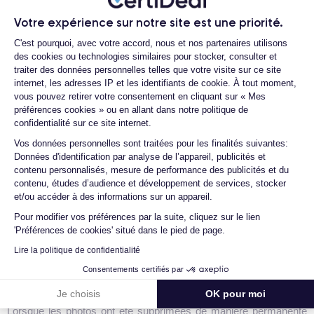
logiciels spécialisés recommandés pour retrouver vos souvenirs
perdus.
Votre expérience sur notre site est une priorité.
Plateforme de Gestion du Consentemen
C'est pourquoi, avec votre accord, nous et nos partenaires utilisons
des cookies ou technologies similaires pour stocker, consulter et
Outils de Récupération de Données
traiter des données personnelles telles que votre visite sur ce site
internet, les adresses IP et les identifiants de cookie. À tout moment,
Lorsqu'il s'agit de récupérer des photos supprimées sur un
vous pouvez retirer votre consentement en cliquant sur « Mes
iPhone, plusieurs outils de récupération de données sont
préférences cookies » ou en allant dans notre politique de
disponibles pour vous aider dans cette tâche. Voici trois options
confidentialité sur ce site internet.
populaires :
Axeptio consent
Vos données personnelles sont traitées pour les finalités suivantes:
Données d'identification par analyse de l’appareil, publicités et
contenu personnalisés, mesure de performance des publicités et du
Wondershare Dr.Fone
contenu, études d’audience et développement de services, stocker
Wondershare Dr.Fone
est un logiciel réputé pour sa capacité à
et/ou accéder à des informations sur un appareil.
récupérer divers types de données, y compris les photos, à partir
Pour modifier vos préférences par la suite, cliquez sur le lien
d'iPhone. Il offre des processus de récupération simples et
'Préférences de cookies' situé dans le pied de page.
rapides, permettant de retrouver vos précieuses photos en
Lire la politique de confidentialité
quelques étapes seulement.
Consentements certifiés par
PhoneRescue pour iOS
Je choisis
OK pour moi
Lorsque les photos ont été supprimées de manière permanente