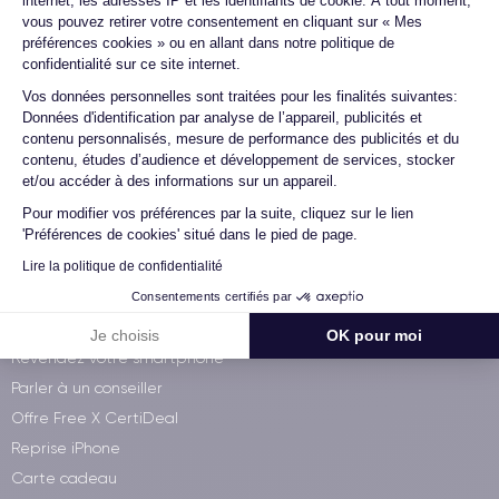
internet, les adresses IP et les identifiants de cookie. À tout moment,
vous pouvez retirer votre consentement en cliquant sur « Mes
préférences cookies » ou en allant dans notre politique de
Qui sommes-nous ?
confidentialité sur ce site internet.
Démocratiser le reconditionné
Axeptio consent
Vos données personnelles sont traitées pour les finalités suivantes:
Visitez notre atelier
Données d'identification par analyse de l’appareil, publicités et
contenu personnalisés, mesure de performance des publicités et du
iPhone à 60€
contenu, études d’audience et développement de services, stocker
La CertiAcadémie
et/ou accéder à des informations sur un appareil.
Wikipedia
Pour modifier vos préférences par la suite, cliquez sur le lien
'Préférences de cookies' situé dans le pied de page.
Services CertiDeal
Lire la politique de confidentialité
Garantie 30/30
Consentements certifiés par
CertiDeal pour les Pros
Je choisis
OK pour moi
Revendez votre smartphone
Parler à un conseiller
Offre Free X CertiDeal
Reprise iPhone
Carte cadeau