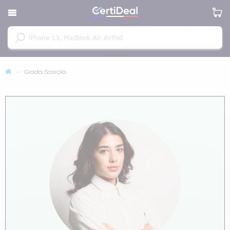
—
Giada Scarola