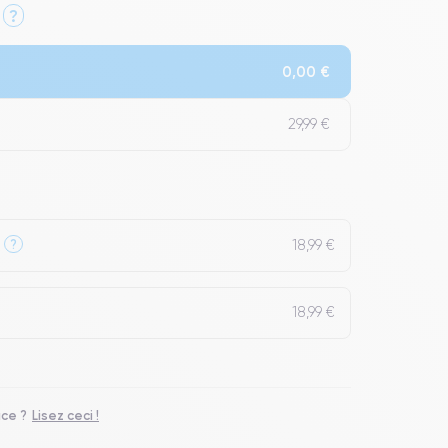
?
Qualité Impeccable.
0,00 €
t un grade Premium.
29,99 €
18,99 €
?
18,99 €
ace ?
Lisez ceci !