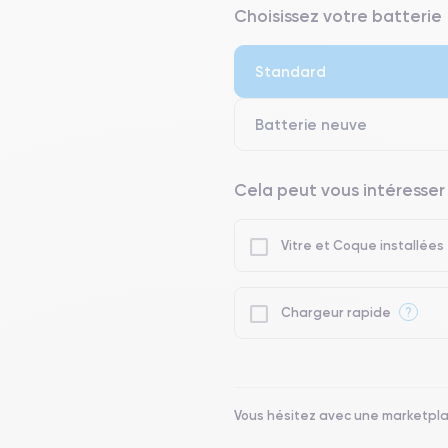
⭐ Premium
Choisissez votre batterie
● Écran : Pièce d'origine Apple. 
● Batterie : usage intensif.
Standard
● Seuls 5% de nos téléphones on
Batterie neuve
Cela peut vous intéresser
Vitre et Coque installées
?
Chargeur rapide
Vous hésitez avec une marketpl