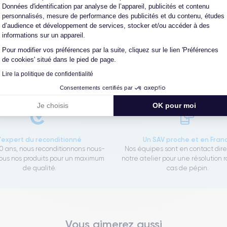
Données d'identification par analyse de l’appareil, publicités et contenu
personnalisés, mesure de performance des publicités et du contenu, études
d’audience et développement de services, stocker et/ou accéder à des
informations sur un appareil.
Les garanties CertiDeal
Pour modifier vos préférences par la suite, cliquez sur le lien 'Préférences
de cookies' situé dans le pied de page.
Lire la politique de confidentialité
reconditionné. En achetant ici, vous bénéficiez de garanties e
Consentements certifiés par
Je choisis
OK pour moi
L'expert du reconditionné
Un SAV proche et en Fran
0 ans, nous reconditionnons nous-
Nos équipes sont en contact dir
us nos produits pour un maximum
notre atelier pour une résolution 
de qualité.
cas de pépin.
Vous aimerez aussi