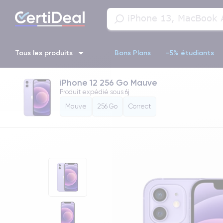
Tous les produits
Bons Plans
-5% étudiants
iPhone 12 256 Go Mauve
iPhone 16
iPhone 14 Pro
iPhone 13 Pro
iPhone 13 Pr
Produit expédié sous
6j
Mauve
256 Go
Correct
iPhone 11 Pro
iPhone 14 pro