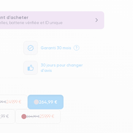
ant d'acheter
lles, batterie vérifiée et ID unique
Garanti 30 mois
?
30 jours pour changer
d'avis
249,99 €
264,99 €
99 €
,99 €
259,99 €
264,99 €