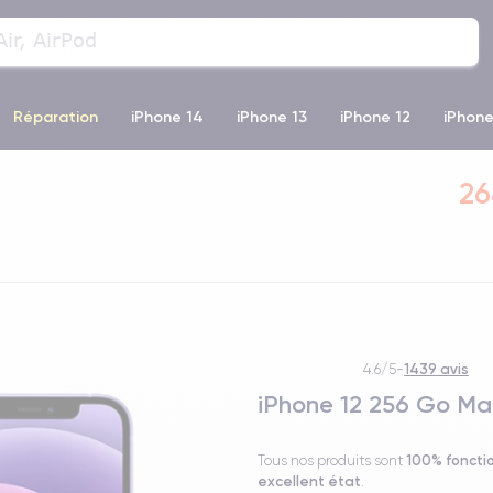
Réparation
iPhone 14
iPhone 13
iPhone 12
iPhone
o Max
iPhone 14 Pro Max
iPhone 11
iPhone 12 Pro
iP
26
1439 avis
4.6/5
-
iPhone 12 256 Go M
100% foncti
Tous nos produits sont
excellent état
.