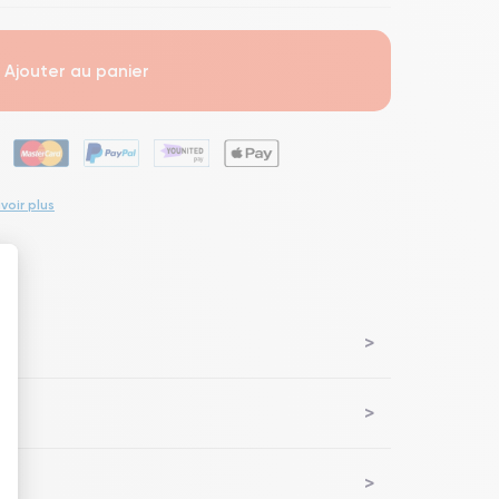
Ajouter au panier
voir plus
lem
 : Personnalisez vos Options