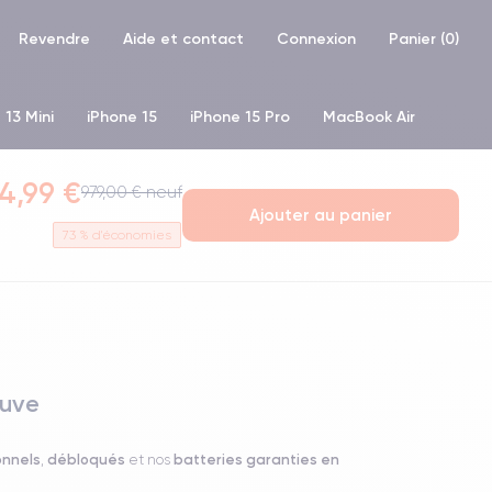
Revendre
Aide et contact
Connexion
Panier (
0
)
 13 Mini
iPhone 15
iPhone 15 Pro
MacBook Air
hone XR
iPhone SE 2 (2020)
iPhone X
iPhone XS
4,99 €
979,00 € neuf
Ajouter au panier
73
% d'économies
auve
onnels
débloqués
batteries garanties en
,
et nos