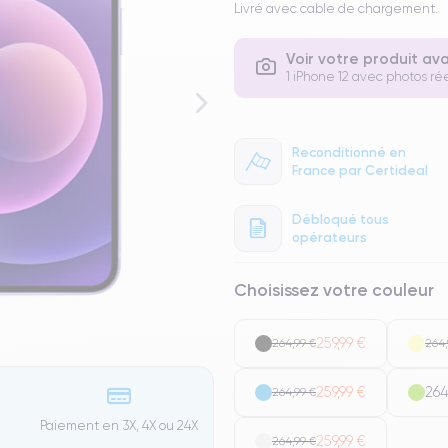
Livré avec cable de chargement.
Voir votre produit av
1 iPhone 12 avec photos rée
Reconditionné en
France par Certideal
Débloqué tous
opérateurs
Choisissez votre couleur
259,99 €
264,99 €
264,
259,99 €
264
264,99 €
Paiement en 3X, 4X ou 24X
259,99 €
264,99 €