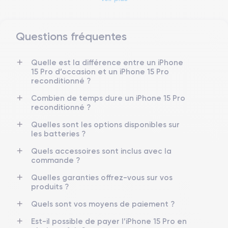
Questions fréquentes
Dimensions et poids iPhone 15 Pro
Quelle est la différence entre un iPhone
15 Pro d’occasion et un iPhone 15 Pro
Date de sortie
Système exploitation
reconditionné ?
22/09/2023
iOS (iOS 26)
Combien de temps dure un iPhone 15 Pro
reconditionné ?
Dimensions
Poids
146.6×70.6×8.25 mm
187 g
Quelles sont les options disponibles sur
les batteries ?
Écran
Résolution écran
OLED 6.1 pouces
2556 x 1179 pixels
Quels accessoires sont inclus avec la
commande ?
RAM
Mémoire interne
Quelles garanties offrez-vous sur vos
8 Go
128,256 ,512, 1000 Go
produits ?
Quels sont vos moyens de paiement ?
Nom CPU
Nombre de cœurs
Puce A17 Bionic
6
Est-il possible de payer l’iPhone 15 Pro en