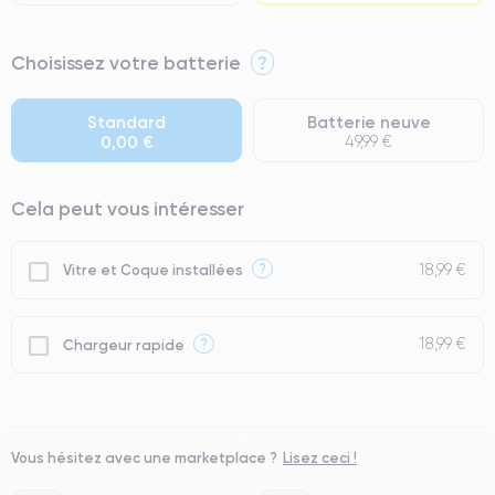
⭐ Premium
Choisissez votre batterie
?
● Écran : Pièce d'origine Apple. Qualité Impeccable.
● Batterie : usage intensif.
Standard
Batterie neuve
0,00 €
49,99 €
● Seuls 5% de nos téléphones ont un grade Premium.
Cela peut vous intéresser
18,99 €
?
Vitre et Coque installées
18,99 €
?
Chargeur rapide
Vous hésitez avec une marketplace ?
Lisez ceci !