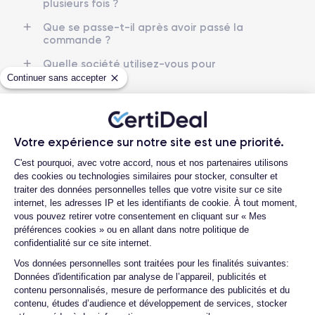
plusieurs fois ?
Nom GPU
Fréq. processeur
GPU 6 cœurs
3.78 GHz
Que se passe-t-il après avoir passé la
commande ?
Caméra
Caméra Frontale
Quelle société utilisez-vous pour
48 Mpx
12 Mpx
l'expédition ?
Continuer sans accepter
Quels sont les délais de livraison ?
Résolution vidéo
Recharge rapide
4K - 3840 x 2160 px
Oui, 20W
Que se passe-t-il si je change d'avis
après avoir acheté/reçu le produit ?
Votre expérience sur notre site est une priorité.
Batterie
Type de SIM
Plateforme de Gestion du Consentemen
3274 mAh
eSIM
Comment demander un retour ?
C'est pourquoi, avec votre accord, nous et nos partenaires utilisons
des cookies ou technologies similaires pour stocker, consulter et
Comment contacter le service client ?
Réseau mobile
Débloqué
traiter des données personnelles telles que votre visite sur ce site
5G
Oui, tous opérateurs
internet, les adresses IP et les identifiants de cookie. À tout moment,
Quelle est la différence entre une carte
vous pouvez retirer votre consentement en cliquant sur « Mes
SIM et une eSIM ?
préférences cookies » ou en allant dans notre politique de
confidentialité sur ce site internet.
Comment activer une eSIM ?
Axeptio consent
Vos données personnelles sont traitées pour les finalités suivantes:
Proposez-vous une assurance en cas de
Données d'identification par analyse de l’appareil, publicités et
casse due à des chocs ou à des chutes ?
contenu personnalisés, mesure de performance des publicités et du
contenu, études d’audience et développement de services, stocker