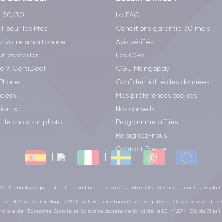
e 30/30
La FAQ
l pour les Pros
Conditions garantie 30 mois
z votre smartphone
Avis vérifiés
un conseiller
Les CGV
ee X CertiDeal
CGU Mangopay
iPhone
Confidentialité des données
adeau
Mes préférences cookies
iants
Nos conseils
: le choix sur photo
Programme affiliés
Rejoignez-nous
Contact Presse
C Technology qui teste et reconditionne, dans ses entrepôts en France, tous les produit
ge au 102 rue Victor Hugo, 9230 Levallois , immatriculée au Registre du Commerce et des S
ciale de l’Economie Sociale et Solidaire au sens de la loi de la LOI n° 2014-856 du 31 juill