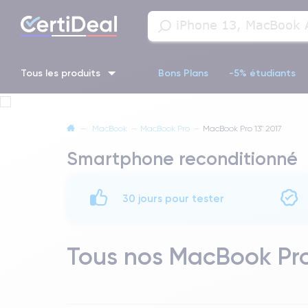
Tous les produits
Bons Plans
-5% étudiants
iPhone 16
iPhone 14 Pro
iPhone 13 Pro
iPhone 13 Pr
—
MacBook
—
MacBook Pro
—
MacBook Pro 13" 2017
Smartphone reconditionné
iPhone 11 Pro
iPhone 14 pro
30 jours pour tester
Tous nos MacBook Pro 