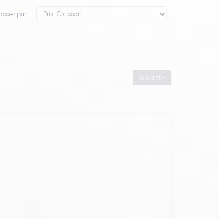
asser par
suivant »