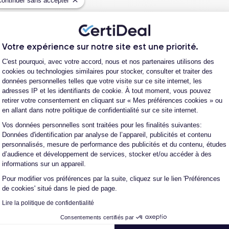
Continuer sans accepter
s produits ?
?
Votre expérience sur notre site est une priorité.
ro en plusieurs fois ?
Plateforme de Gestion du Consentement
C'est pourquoi, avec votre accord, nous et nos partenaires utilisons des
é la commande ?
cookies ou technologies similaires pour stocker, consulter et traiter des
données personnelles telles que votre visite sur ce site internet, les
expédition ?
adresses IP et les identifiants de cookie. À tout moment, vous pouvez
retirer votre consentement en cliquant sur « Mes préférences cookies » ou
en allant dans notre politique de confidentialité sur ce site internet.
s après avoir acheté/reçu le produit ?
Vos données personnelles sont traitées pour les finalités suivantes:
Axeptio consent
Données d'identification par analyse de l’appareil, publicités et contenu
personnalisés, mesure de performance des publicités et du contenu, études
e client ?
d’audience et développement de services, stocker et/ou accéder à des
informations sur un appareil.
Pour modifier vos préférences par la suite, cliquez sur le lien 'Préférences
de cookies' situé dans le pied de page.
Lire la politique de confidentialité
Consentements certifiés par