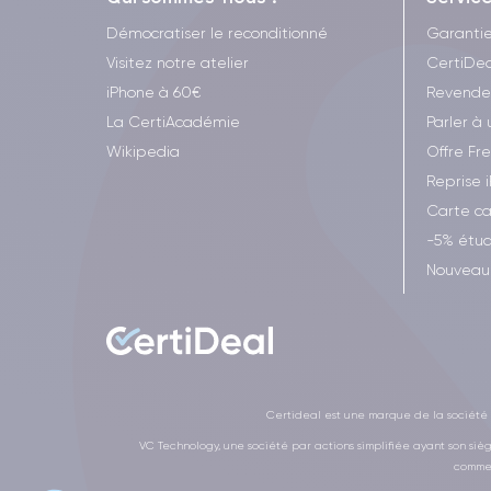
Démocratiser le reconditionné
Garanti
Visitez notre atelier
CertiDea
iPhone à 60€
Revende
La CertiAcadémie
Parler à 
Wikipedia
Offre Fr
Reprise 
Carte c
-5% étud
Nouveau 
Certideal est une marque de la société V
VC Technology, une société par actions simplifiée ayant son siè
commer