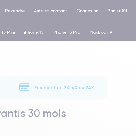
Revendre
Aide et contact
Connexion
Panier (
0
)
 13 Mini
iPhone 15
iPhone 15 Pro
MacBook Air
hone XR
iPhone SE 2 (2020)
iPhone X
iPhone XS
Paiement en 3X, 4X ou 24X
rantis 30 mois