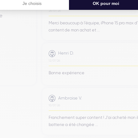
Jean-yves J.
Je choisis
OK pour moi
26/07/26
de
Merci beaucoup à l’équipe, iPhone 15 pro max d
content de mon achat et ...
Henri D.
12/07/26
Bonne expérience
Ambroise V.
10/07/26
Franchement super content ! J'ai acheté mon iPho
batterie a été changée ...