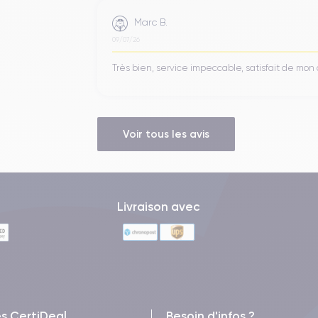
Marc B.
09/07/26
Très bien, service impeccable, satisfait de mo
Voir tous les avis
Livraison avec
es CertiDeal
Besoin d'infos ?