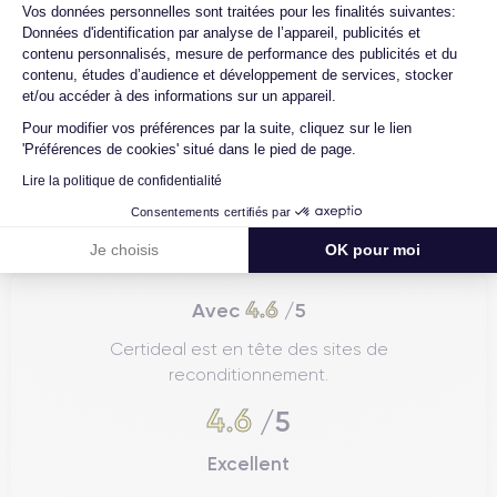
Axeptio consent
Vos données personnelles sont traitées pour les finalités suivantes:
Données d'identification par analyse de l’appareil, publicités et
contenu personnalisés, mesure de performance des publicités et du
contenu, études d’audience et développement de services, stocker
et/ou accéder à des informations sur un appareil.
Pour modifier vos préférences par la suite, cliquez sur le lien
'Préférences de cookies' situé dans le pied de page.
Lire la politique de confidentialité
Consentements certifiés par
Je choisis
OK pour moi
4.6
Avec
/5
Certideal est en tête des sites de
reconditionnement.
4.6
/5
Excellent