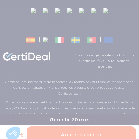
Conditions générales d'utilisation
Certideal © 2026 Tous droits
réservés
Certideal est une marque de la société VC Technology qui teste et reconditionne,
dans ses entrepôts en France, tous les produits électroniques vendus sur
Certideal.com.
VC Technology, une société par actions simplifiée ayant son siège au 102 rue Victor
Hugo, 9230 Levallois , immatriculée au Registre du Commerce et des Sociétés sous le
numéro 813 979 036 RCS Nanterre, est une société commerciale de l’Economie Sociale
Garantie 30 mois
et Solidaire au sens de la loi de la LOI n° 2014-856 du 31 juillet 2014
16,99 €
Ajouter au panier