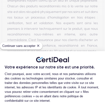
smartphones n’ayant connu qu’un seul et unique propriétaire.
Chacun des produits reconditionnés mis à la vente sur notre
site est alors récupéré physiquement par nos soins et suit dans
nos locaux un processus d’homologation en trois étapes :
vérification, test et validation. Nos experts sont ainsi les
premiers à intervenir techniquement sur le produit, que nous
reconditionnons nous-mêmes en interne, sans autre
intermédiaire. C’est l’assurance pour nos clients d’acheter un
téléphone en toute confiance, reconditionné en France,
Continuer sans accepter
accompagné d’une garantie de 30 mois et d’un service après-
vente en contact continu avec nos experts techniques.
Votre expérience sur notre site est une priorité.
Plateforme de Gestion du Consentemen
C'est pourquoi, avec votre accord, nous et nos partenaires utilisons
Parcours d'un Smartphone
des cookies ou technologies similaires pour stocker, consulter et
traiter des données personnelles telles que votre visite sur ce site
internet, les adresses IP et les identifiants de cookie. À tout moment,
vous pouvez retirer votre consentement en cliquant sur « Mes
préférences cookies » ou en allant dans notre politique de
confidentialité sur ce site internet.