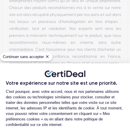
smartphones n’ayant connu qu’un seul et unique propriétaire.
Chacun des produits reconditionnés mis à la vente sur notre
site est alors récupéré physiquement par nos soins et suit dans
nos locaux un processus d’homologation en trois étapes :
vérification, test et validation. Nos experts sont ainsi les
premiers à intervenir techniquement sur le produit, que nous
reconditionnons nous-mêmes en interne, sans autre
intermédiaire. C’est l’assurance pour nos clients d’acheter un
téléphone en toute confiance, reconditionné en France,
Continuer sans accepter
accompagné d’une garantie de 30 mois et d’un service après-
vente en contact continu avec nos experts techniques.
Votre expérience sur notre site est une priorité.
Plateforme de Gestion du Consentemen
C'est pourquoi, avec votre accord, nous et nos partenaires utilisons
Parcours d'un Smartphone
des cookies ou technologies similaires pour stocker, consulter et
traiter des données personnelles telles que votre visite sur ce site
internet, les adresses IP et les identifiants de cookie. À tout moment,
vous pouvez retirer votre consentement en cliquant sur « Mes
préférences cookies » ou en allant dans notre politique de
confidentialité sur ce site internet.