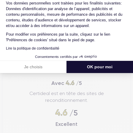
Axeptio consent
Vos données personnelles sont traitées pour les finalités suivantes:
Données d'identification par analyse de l’appareil, publicités et
contenu personnalisés, mesure de performance des publicités et du
contenu, études d’audience et développement de services, stocker
et/ou accéder à des informations sur un appareil.
Pour modifier vos préférences par la suite, cliquez sur le lien
'Préférences de cookies' situé dans le pied de page.
Lire la politique de confidentialité
Consentements certifiés par
Je choisis
OK pour moi
4.6
Avec
/5
Certideal est en tête des sites de
reconditionnement.
4.6
/5
Excellent