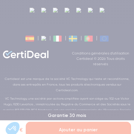
Conditions générales d'utilisation
Certideal © 2026 Tous droits
réservés
Certideal est une marque de la société VC Technology qui teste et reconditionne,
dans ses entrepôts en France, tous les produits électroniques vendus sur
Certideal.com.
VC Technology, une société par actions simplifiée ayant son siège au 102 rue Victor
Hugo, 9230 Levallois , immatriculée au Registre du Commerce et des Sociétés sous le
numéro 813 979 036 RCS Nanterre, est une société commerciale de l’Economie Sociale
Garantie 30 mois
et Solidaire au sens de la loi de la LOI n° 2014-856 du 31 juillet 2014
16,99 €
Ajouter au panier