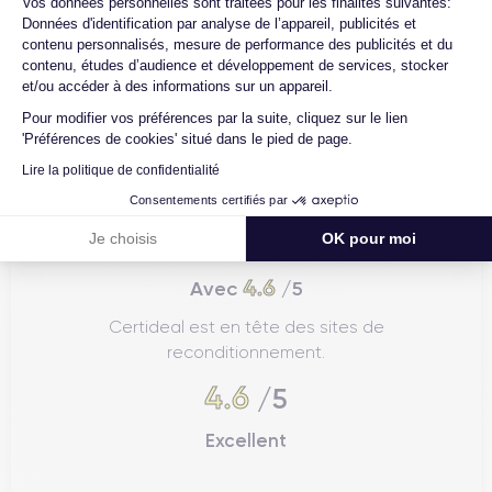
Vos données personnelles sont traitées pour les finalités suivantes:
Données d'identification par analyse de l’appareil, publicités et
contenu personnalisés, mesure de performance des publicités et du
contenu, études d’audience et développement de services, stocker
et/ou accéder à des informations sur un appareil.
Pour modifier vos préférences par la suite, cliquez sur le lien
'Préférences de cookies' situé dans le pied de page.
Lire la politique de confidentialité
Consentements certifiés par
Je choisis
OK pour moi
4.6
Avec
/5
Certideal est en tête des sites de
reconditionnement.
4.6
/5
Excellent