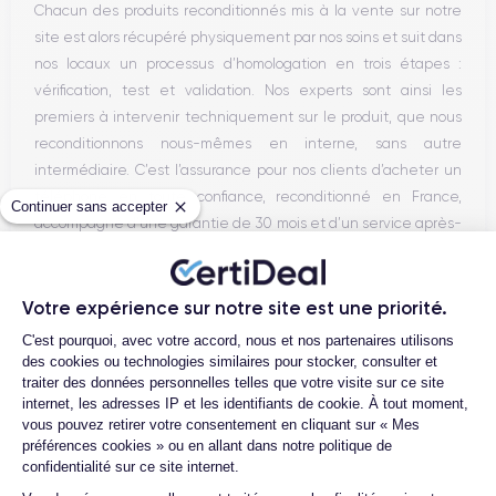
Chacun des produits reconditionnés mis à la vente sur notre
site est alors récupéré physiquement par nos soins et suit dans
nos locaux un processus d’homologation en trois étapes :
vérification, test et validation. Nos experts sont ainsi les
premiers à intervenir techniquement sur le produit, que nous
reconditionnons nous-mêmes en interne, sans autre
intermédiaire. C’est l’assurance pour nos clients d’acheter un
téléphone en toute confiance, reconditionné en France,
Continuer sans accepter
accompagné d’une garantie de 30 mois et d’un service après-
vente en contact continu avec nos experts techniques.
Votre expérience sur notre site est une priorité.
Plateforme de Gestion du Consentemen
C'est pourquoi, avec votre accord, nous et nos partenaires utilisons
Parcours d'un Smartphone
des cookies ou technologies similaires pour stocker, consulter et
traiter des données personnelles telles que votre visite sur ce site
internet, les adresses IP et les identifiants de cookie. À tout moment,
vous pouvez retirer votre consentement en cliquant sur « Mes
préférences cookies » ou en allant dans notre politique de
confidentialité sur ce site internet.
Axeptio consent