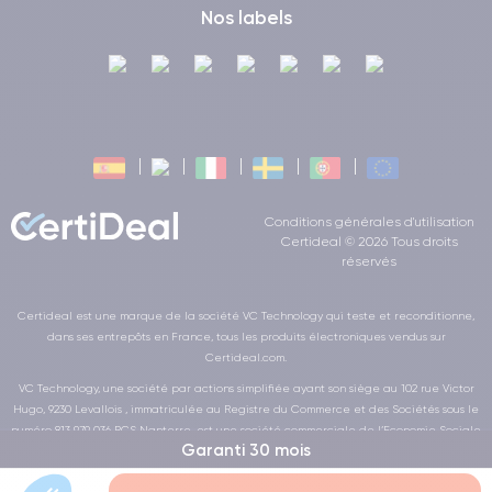
Nos labels
Conditions générales d'utilisation
Certideal © 2026 Tous droits
réservés
Certideal est une marque de la société VC Technology qui teste et reconditionne,
dans ses entrepôts en France, tous les produits électroniques vendus sur
Certideal.com.
VC Technology, une société par actions simplifiée ayant son siège au 102 rue Victor
Hugo, 9230 Levallois , immatriculée au Registre du Commerce et des Sociétés sous le
numéro 813 979 036 RCS Nanterre, est une société commerciale de l’Economie Sociale
Garanti 30 mois
et Solidaire au sens de la loi de la LOI n° 2014-856 du 31 juillet 2014