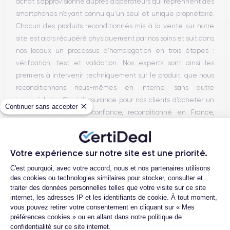
achat s’approvisionne auprès d’opérateurs qui reprennent des
smartphones n’ayant connu qu’un seul et unique propriétaire.
Chacun des produits reconditionnés mis à la vente sur notre
site est alors récupéré physiquement par nos soins et suit dans
nos locaux un processus d’homologation en trois étapes :
vérification, test et validation. Nos experts sont ainsi les
premiers à intervenir techniquement sur le produit, que nous
reconditionnons nous-mêmes en interne, sans autre
intermédiaire. C’est l’assurance pour nos clients d’acheter un
Continuer sans accepter
téléphone en toute confiance, reconditionné en France,
accompagné d’une garantie de 30 mois et d’un service après-
vente en contact continu avec nos experts techniques.
Votre expérience sur notre site est une priorité.
Plateforme de Gestion du Consentemen
C'est pourquoi, avec votre accord, nous et nos partenaires utilisons
des cookies ou technologies similaires pour stocker, consulter et
Parcours d'un Smartphone
traiter des données personnelles telles que votre visite sur ce site
internet, les adresses IP et les identifiants de cookie. À tout moment,
vous pouvez retirer votre consentement en cliquant sur « Mes
préférences cookies » ou en allant dans notre politique de
confidentialité sur ce site internet.