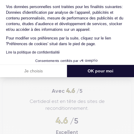
Axeptio consent
Vos données personnelles sont traitées pour les finalités suivantes:
Données d'identification par analyse de l’appareil, publicités et
contenu personnalisés, mesure de performance des publicités et du
contenu, études d’audience et développement de services, stocker
et/ou accéder à des informations sur un appareil.
Pour modifier vos préférences par la suite, cliquez sur le lien
'Préférences de cookies' situé dans le pied de page.
Lire la politique de confidentialité
Consentements certifiés par
Je choisis
OK pour moi
4.6
Avec
/5
Certideal est en tête des sites de
reconditionnement.
4.6
/5
Excellent