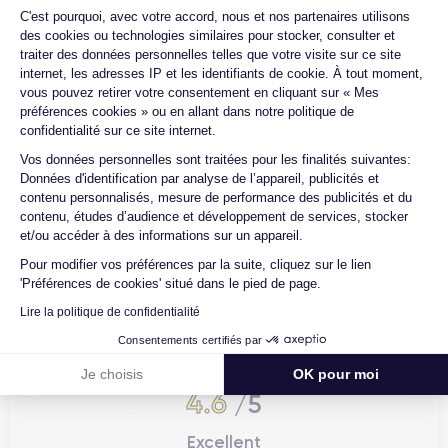
Plateforme de Gestion du Consentemen
C'est pourquoi, avec votre accord, nous et nos partenaires utilisons
des cookies ou technologies similaires pour stocker, consulter et
traiter des données personnelles telles que votre visite sur ce site
internet, les adresses IP et les identifiants de cookie. À tout moment,
vous pouvez retirer votre consentement en cliquant sur « Mes
préférences cookies » ou en allant dans notre politique de
confidentialité sur ce site internet.
Axeptio consent
Vos données personnelles sont traitées pour les finalités suivantes:
Données d'identification par analyse de l’appareil, publicités et
contenu personnalisés, mesure de performance des publicités et du
contenu, études d’audience et développement de services, stocker
et/ou accéder à des informations sur un appareil.
Pour modifier vos préférences par la suite, cliquez sur le lien
'Préférences de cookies' situé dans le pied de page.
4.6
Avec
/5
Lire la politique de confidentialité
Certideal est en tête des sites de
Consentements certifiés par
reconditionnement.
Je choisis
OK pour moi
4.6
/5
Excellent