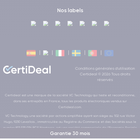
Nos labels
Conditions générales d'utilisation
Certideal © 2026 Tous droits
réservés
Certideal est une marque de la société VC Technology qui teste et reconditionne,
dans ses entrepôts en France, tous les produits électroniques vendus sur
Certideal.com.
VC Technology, une société par actions simplifiée ayant son siège au 102 rue Victor
Hugo, 9230 Levallois , immatriculée au Registre du Commerce et des Sociétés sous le
numéro 813 979 036 RCS Nanterre, est une société commerciale de l’Economie Sociale
Garantie 30 mois
et Solidaire au sens de la loi de la LOI n° 2014-856 du 31 juillet 2014