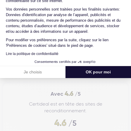
confidentialité sur ce site internet.
Axeptio consent
Vos données personnelles sont traitées pour les finalités suivantes:
Données d'identification par analyse de l’appareil, publicités et
contenu personnalisés, mesure de performance des publicités et du
contenu, études d’audience et développement de services, stocker
et/ou accéder à des informations sur un appareil.
Pour modifier vos préférences par la suite, cliquez sur le lien
'Préférences de cookies' situé dans le pied de page.
Lire la politique de confidentialité
Consentements certifiés par
Je choisis
OK pour moi
4.6
Avec
/5
Certideal est en tête des sites de
reconditionnement.
4.6
/5