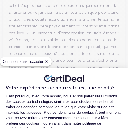
achat s’approvisionne auprès d’opérateurs qui reprennent des
smartphones n’ayant connu qu’un seul et unique propriétaire.
Chacun des produits reconditionnés mis à la vente sur notre
site est alors récupéré physiquement par nos soins et suit dans
nos locaux un processus d’homologation en trois étapes :
vérification, test et validation. Nos experts sont ainsi les
premiers à intervenir techniquement sur le produit, que nous
reconditionnons nous-mêmes en interne, sans autre
intermédiaire. C’est l’assurance pour nos clients d’acheter un
Continuer sans accepter
téléphone en toute confiance, reconditionné en France,
accompagné d’une garantie de 30 mois et d’un service après-
vente en contact continu avec nos experts techniques.
Votre expérience sur notre site est une priorité.
Plateforme de Gestion du Consentemen
C'est pourquoi, avec votre accord, nous et nos partenaires utilisons
des cookies ou technologies similaires pour stocker, consulter et
Parcours d'un Smartphone
traiter des données personnelles telles que votre visite sur ce site
internet, les adresses IP et les identifiants de cookie. À tout moment,
vous pouvez retirer votre consentement en cliquant sur « Mes
préférences cookies » ou en allant dans notre politique de