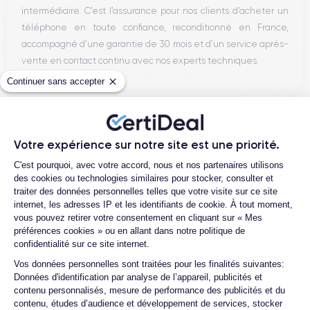
intermédiaire. C’est l’assurance pour nos clients d’acheter un
téléphone en toute confiance, reconditionné en France,
accompagné d’une garantie de 30 mois et d’un service après-
vente en contact continu avec nos experts techniques.
Continuer sans accepter
Parcours d'un Smartphone
Votre expérience sur notre site est une priorité.
Plateforme de Gestion du Consentemen
C'est pourquoi, avec votre accord, nous et nos partenaires utilisons
des cookies ou technologies similaires pour stocker, consulter et
traiter des données personnelles telles que votre visite sur ce site
internet, les adresses IP et les identifiants de cookie. À tout moment,
vous pouvez retirer votre consentement en cliquant sur « Mes
préférences cookies » ou en allant dans notre politique de
confidentialité sur ce site internet.
Axeptio consent
Vos données personnelles sont traitées pour les finalités suivantes:
Données d'identification par analyse de l’appareil, publicités et
contenu personnalisés, mesure de performance des publicités et du
contenu, études d’audience et développement de services, stocker