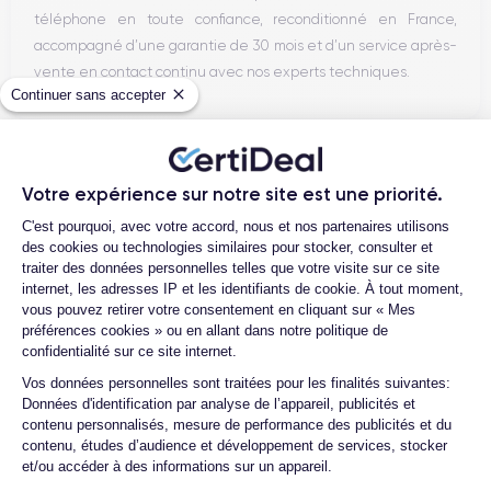
téléphone en toute confiance, reconditionné en France,
accompagné d’une garantie de 30 mois et d’un service après-
vente en contact continu avec nos experts techniques.
Continuer sans accepter
Parcours d'un Smartphone
Votre expérience sur notre site est une priorité.
Plateforme de Gestion du Consentemen
C'est pourquoi, avec votre accord, nous et nos partenaires utilisons
des cookies ou technologies similaires pour stocker, consulter et
traiter des données personnelles telles que votre visite sur ce site
internet, les adresses IP et les identifiants de cookie. À tout moment,
vous pouvez retirer votre consentement en cliquant sur « Mes
préférences cookies » ou en allant dans notre politique de
confidentialité sur ce site internet.
Axeptio consent
Vos données personnelles sont traitées pour les finalités suivantes:
Données d'identification par analyse de l’appareil, publicités et
contenu personnalisés, mesure de performance des publicités et du
contenu, études d’audience et développement de services, stocker
et/ou accéder à des informations sur un appareil.