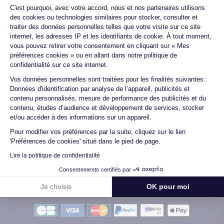
Plateforme de Gestion du Consentemen
chez eux et rien à redire, il est nickel. La batterie a été
C'est pourquoi, avec votre accord, nous et nos partenaires utilisons
changée ...
des cookies ou technologies similaires pour stocker, consulter et
traiter des données personnelles telles que votre visite sur ce site
internet, les adresses IP et les identifiants de cookie. À tout moment,
vous pouvez retirer votre consentement en cliquant sur « Mes
Marc B.
préférences cookies » ou en allant dans notre politique de
09/07/26
confidentialité sur ce site internet.
Axeptio consent
Vos données personnelles sont traitées pour les finalités suivantes:
Très bien, service impeccable, satisfait de mon achat. Je
Données d'identification par analyse de l’appareil, publicités et
recommande !
contenu personnalisés, mesure de performance des publicités et du
contenu, études d’audience et développement de services, stocker
et/ou accéder à des informations sur un appareil.
Pour modifier vos préférences par la suite, cliquez sur le lien
Voir tous les avis
'Préférences de cookies' situé dans le pied de page.
Lire la politique de confidentialité
Consentements certifiés par
Je choisis
OK pour moi
Méthodes de Paiement