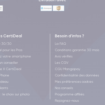
es CertiDeal
Besoin d'infos ?
e 30/30
La FAQ
l pour les Pros
Conditions garantie 30 mois
z votre smartphone
Avis vérifiés
un conseiller
Les CGV
ee X CertiDeal
CGU Mangopay
iPhone
Confidentialité des données
adeau
Mes préférences cookies
iants
Nos conseils
: le choix sur photo
Programme affiliés
Rejoignez-nous