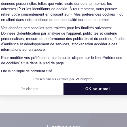
données personnelles telles que votre visite sur ce site internet, les
Nos iPhone 12 Pro
adresses IP et les identifiants de cookie. À tout moment, vous pouvez
retirer votre consentement en cliquant sur « Mes préférences cookies » ou
en allant dans notre politique de confidentialité sur ce site internet.
Vos données personnelles sont traitées pour les finalités suivantes:
Axeptio consent
Données d'identification par analyse de l’appareil, publicités et contenu
iPhone 12 Pro 256 GB
personnalisés, mesure de performance des publicités et du contenu, études
d’audience et développement de services, stocker et/ou accéder à des
informations sur un appareil.
acheter
Pour modifier vos préférences par la suite, cliquez sur le lien 'Préférences
de cookies' situé dans le pied de page.
Lire la politique de confidentialité
Consentements certifiés par
Je choisis
OK pour moi
e 12 Pro
-
iPhone 12 Pro vs iPhone 12 Pro Max
Livraison avec