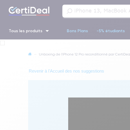
Tous les produits
Bons Plans
-5% étudiants
iPhone 16
iPhone 14 Pro
iPhone 13 Pro
iPhone 13 Pr
—
Unboxing de l'iPhone 12 Pro reconditionné par CertiDea
iPhone 11 Pro
iPhone 14 pro
Revenir à l'Accueil des nos suggestions