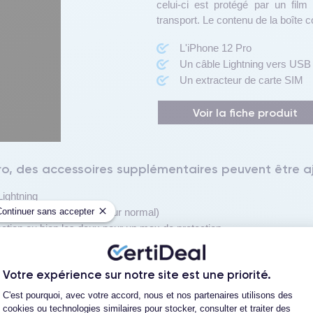
celui-ci est protégé par un film
transport. Le contenu de la boîte 
L'iPhone 12 Pro
Un câble Lightning vers USB
Un extracteur de carte SIM
Voir la fiche produit
Pro, des accessoires supplémentaires peuvent être a
ightning
Continuer sans accepter
plus rapide qu'un chargeur normal)
ection ou bien les deux pour un max de protection
Votre expérience sur notre site est une priorité.
Plateforme de Gestion du Consentement
C'est pourquoi, avec votre accord, nous et nos partenaires utilisons des
cookies ou technologies similaires pour stocker, consulter et traiter des