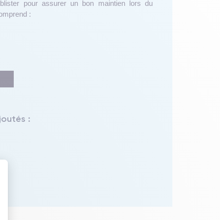
 blister pour assurer un bon maintien lors du
comprend :
joutés :
 : Personnalisez vos Options