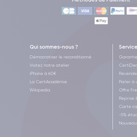
Qui sommes-nous ?
Servic
Démocratiser le reconditionné
Garanti
Visitez notre atelier
CertiDea
iPhone à 60€
Revende
La CertiAcadémie
Parler à 
Wikipedia
Offre Fr
Reprise 
Carte c
-5% étud
Nouveau 