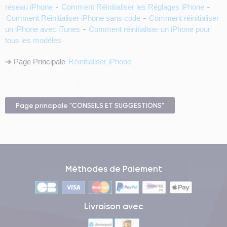
réseau iPhone
Comment Réinitialiser les Réglages iPhone
-
-
Comment Réinitialiser iPhone sans code
Comment réinitialiser
-
un iPhone avec iTunes
Comment réinitialiser un iPhone pour
-
tous les modèles
➔ Page Principale
Réinitialiser iPhone
Page principale "CONSEILS ET SUGGESTIONS"
Méthodes de Paiement
Livraison avec