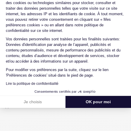
les données que vous souhaitez conserver. Vous pouvez
des cookies ou technologies similaires pour stocker, consulter et
traiter des données personnelles telles que votre visite sur ce site
également effectuer une sauvegarde complète en connectant
internet, les adresses IP et les identifiants de cookie. À tout moment,
votre appareil à un ordinateur et en utilisant iTunes pour
vous pouvez retirer votre consentement en cliquant sur « Mes
sauvegarder vos données via l'option dans la section
préférences cookies » ou en allant dans notre politique de
Sauvegardes.
confidentialité sur ce site internet.
Axeptio consent
Vos données personnelles sont traitées pour les finalités suivantes:
Retrait de la Carte SIM
Données d'identification par analyse de l’appareil, publicités et
contenu personnalisés, mesure de performance des publicités et du
Avant de procéder à la réinitialisation, il est recommandé de
contenu, études d’audience et développement de services, stocker
retirer la carte SIM de votre appareil. La carte SIM peut contenir
et/ou accéder à des informations sur un appareil.
des informations importantes et vous pourriez souhaiter la
Pour modifier vos préférences par la suite, cliquez sur le lien
réutiliser dans un nouveau téléphone ou une nouvelle tablette.
'Préférences de cookies' situé dans le pied de page.
En suivant ces étapes de préparation, vous pourrez effectuer la
Lire la politique de confidentialité
réinitialisation de votre iPhone en toute tranquillité d'esprit, en
Consentements certifiés par
sachant que vos données sont sauvegardées en lieu sûr et que
votre carte SIM est prête à être utilisée dans votre prochain
Je choisis
OK pour moi
appareil.