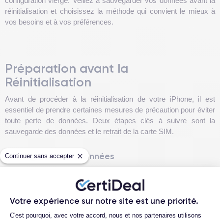
configuration vierge. Veillez à sauvegarder vos données avant la
réinitialisation et choisissez la méthode qui convient le mieux à
vos besoins et à vos préférences.
Préparation avant la
Réinitialisation
Avant de procéder à la réinitialisation de votre iPhone, il est
essentiel de prendre certaines mesures de précaution pour éviter
toute perte de données. Deux étapes clés à suivre sont la
sauvegarde des données et le retrait de la carte SIM.
Sauvegarde des Données
Continuer sans accepter
Il est fortement recommandé de sauvegarder vos données avant
de réaliser une réinitialisation d'usine pour éviter toute perte de
données. Vous pouvez utiliser des outils tels que Dr.Fone -
Votre expérience sur notre site est une priorité.
Sauvegarde de données (iOS) pour effectuer une sauvegarde
Plateforme de Gestion du Consentemen
complète de votre iPhone, iPad ou iPod et exporter sélectivement
C'est pourquoi, avec votre accord, nous et nos partenaires utilisons