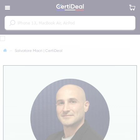
—
Salvatore Macri | CertiDeal