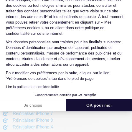
des cookies ou technologies similaires pour stocker, consulter et
Airdrop iPhone : guide complet
traiter des données personnelles telles que votre visite sur ce site
Application pour travailler : Les sept meilleures à
internet, les adresses IP et les identifiants de cookie. À tout moment,
télécharger de suite !
vous pouvez retirer votre consentement en cliquant sur « Mes
Éteindre iPhone
préférences cookies » ou en allant dans notre politique de
Éteindre iPhone 14
confidentialité sur ce site internet.
Éteindre iPhone 13
Axeptio consent
Vos données personnelles sont traitées pour les finalités suivantes:
Éteindre iPhone 12
Données d'identification par analyse de l’appareil, publicités et
Comment éteindre iPhone 11
contenu personnalisés, mesure de performance des publicités et du
contenu, études d’audience et développement de services, stocker
Comment éteindre iPhone XR
et/ou accéder à des informations sur un appareil.
Éteindre iPhone X
Éteindre iPhone sans tactile
Pour modifier vos préférences par la suite, cliquez sur le lien
'Préférences de cookies' situé dans le pied de page.
Comment éteindre son iPhone
Forcer à éteindre son iPhone
Lire la politique de confidentialité
Réinitialiser iPhone
Consentements certifiés par
Réinitialiser un iPhone pour tous les modèles
Je choisis
OK pour moi
Réinitialiser votre iPhone Facilement
Réinitialiser iPhone 7
Réinitialiser iPhone 8
Réinitialiser iPhone X